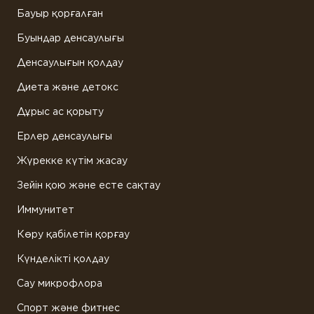
Бауыр қорғалған
Буындар денсаулығы
Денсаулығын қолдау
Диета және детокс
Дұрыс ас қорыту
Ерлер денсаулығы
Жүрекке күтім жасау
Зейін қою және есте сақтау
Иммунитет
Көру қабілетін қорғау
Күнделікті қолдау
Сау микрофлора
Спорт және фитнес