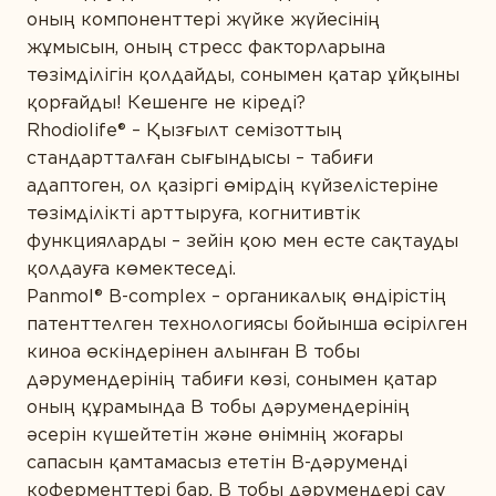
оның компоненттері жүйке жүйесінің
жұмысын, оның стресс факторларына
төзімділігін қолдайды, сонымен қатар ұйқыны
қорғайды! Кешенге не кіреді?
Rhodiolife® – Қызғылт семізоттың
стандартталған сығындысы – табиғи
адаптоген, ол қазіргі өмірдің күйзелістеріне
төзімділікті арттыруға, когнитивтік
функцияларды – зейін қою мен есте сақтауды
қолдауға көмектеседі.
Panmol® B-complex – органикалық өндірістің
патенттелген технологиясы бойынша өсірілген
киноа өскіндерінен алынған В тобы
дәрумендерінің табиғи көзі, сонымен қатар
оның құрамында В тобы дәрумендерінің
әсерін күшейтетін және өнімнің жоғары
сапасын қамтамасыз ететін В-дәруменді
коферменттері бар. В тобы дәрумендері сау