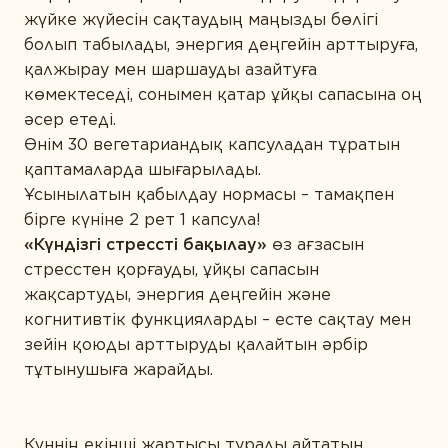
жүйке жүйесін сақтаудың маңызды бөлігі
болып табылады, энергия деңгейін арттыруға,
қалжырау мен шаршауды азайтуға
көмектеседі, сонымен қатар ұйқы сапасына оң
әсер етеді.
Өнім 30 вегетариандық капсуладан тұратын
қаптамаларда шығарылады.
Ұсынылатын қабылдау нормасы – тамақпен
бірге күніне 2 рет 1 капсула!
«Күндізгі стрессті бақылау»
өз ағзасын
стресстен қорғауды, ұйқы сапасын
жақсартуды, энергия деңгейін және
когнитивтік функцияларды – есте сақтау мен
зейін қоюды арттыруды қалайтын әрбір
тұтынушыға жарайды.
Күннің екінші жартысы туралы айтатын