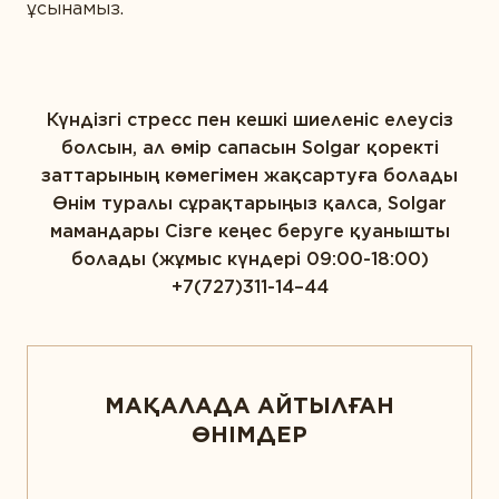
ұсынамыз.
Күндізгі стресс пен кешкі шиеленіс елеусіз
болсын, ал өмір сапасын Solgar қоректі
заттарының көмегімен жақсартуға болады
Өнім туралы сұрақтарыңыз қалса, Solgar
мамандары Сізге кеңес беруге қуанышты
болады (жұмыс күндері 09:00-18:00)
+7(727)311-14–44
МАҚАЛАДА АЙТЫЛҒАН
ӨНІМДЕР