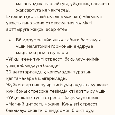
мазасыздықты азайтуға, ұйқының сапасын
жақсартуға көмектеседі,
L-теанин (көк шай сығындысынан) ұйқының
ұзақтығына және стресске төзімділікті
арттыруға жақсы әсер етеді,
В6 дәрумені ұйқының табиғи басталуы
үшін мелатонин гормонын өндіруде
маңызды рөл атқарады.
«Ұйқы және түнгі стрессті бақылау» өнімін
ұзақ қабылдауға болады!
30 вегетариандық капсуладан тұратын
қаптамаларда шығарылады.
Жүйкеге артық ауыр тигізудің алдын алу және
күні бойы стресске төзімділікті арттыру үшін
«Ұйқы және түнгі стрессті бақылау» өнімін
«Магний цитраты» және !Күндізгі стрессті
бақылау» сияқты өнімдермен біріктіруді