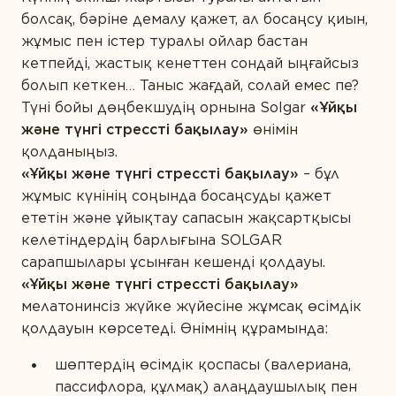
болсақ, бәріне демалу қажет, ал босаңсу қиын,
жұмыс пен істер туралы ойлар бастан
кетпейді, жастық кенеттен сондай ыңғайсыз
болып кеткен… Таныс жағдай, солай емес пе?
Түні бойы дөңбекшудің орнына Solgar
«Ұйқы
және түнгі стрессті бақылау»
өнімін
қолданыңыз.
«Ұйқы және түнгі стрессті бақылау»
– бұл
жұмыс күнінің соңында босаңсуды қажет
ететін және ұйықтау сапасын жақсартқысы
келетіндердің барлығына SOLGAR
сарапшылары ұсынған кешенді қолдауы.
«Ұйқы және түнгі стрессті бақылау»
мелатонинсіз жүйке жүйесіне жұмсақ өсімдік
қолдауын көрсетеді. Өнімнің құрамында:
шөптердің өсімдік қоспасы (валериана,
пассифлора, құлмақ) алаңдаушылық пен