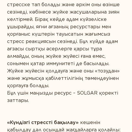
ӨНІМ ТҮРІ БОЙЫНША
стресске тап болады және әркім оны өзінше
сезінеді, көбінесе жүйке жасушаларына зиян
Ақуыздар мен амин қышқылдары
келтірмей. Бірақ кейде адам күйзеліске
Дәрумендер
ұшырайды, яғни ағзаның ресурстары мен
қорғаныс күштерін тауысатын жағымсыз
Кешендер
стресс реакциясын сезінеді. Бұл күйде адам
Коэнзим
ағзасы сыртқы әсерлерге қарсы тұра
алмайды, оның жүйке жүйесі ғана емес,
Май қышқылдары
сонымен қатар иммунитеті де басылады.
Минералдар
Жүйке жүйесін қолдауға және оны «тозудан»
және жұмысқа қабілеттілігінің төмендеуінен
Өсімдіктер
қорғауға болады.
Пробиотиктер
Бұл үшін маңызды ресурс – SOLGAR қоректі
заттары.
Ферменттер
«Күндізгі стрессті бақылау»
кешенін
қабылдау дәл осындай жағдайларға қолайлы: