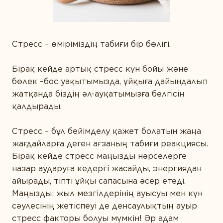
САРАПТАМАЛЫҚ ҚОРЫТЫНДЫ
Диета және детокс
АЛТЫН СТАНДАРТ
Дұрыс ас қорыту
МАҚАЛАЛАР
КОНТАКТІЛЕР
Стресс – өміріміздің табиғи бір бөлігі.
Ерлер денсаулығы
Жүрекке күтім жасау
Бірақ кейде артық стресс күн бойы және
бөлек –бос уақытымызда, ұйқыға дайындалып
Зейін қою және есте сақтау
жатқанда біздің әл-ауқатымызға белгісін
Иммунитет
қалдырады.
Көру қабілетін қорғау
Стресс – бұл бейімделу қажет болатын жаңа
Күнделікті қолдау
жағдайларға деген ағзаның табиғи реакциясы.
Бірақ кейде стресс маңызды нәрселерге
Сау микрофлора
назар аударуға кедергі жасайды, энергиядан
Спорт және фитнес
айырады, тіпті ұйқы сапасына әсер етеді.
Маңызды: жыл мезгілдерінің ауысуы мен күн
Сұлулық
сәулесінің жетіспеуі де денсаулықтың ауыр
стресс факторы болуы мүмкін! Әр адам