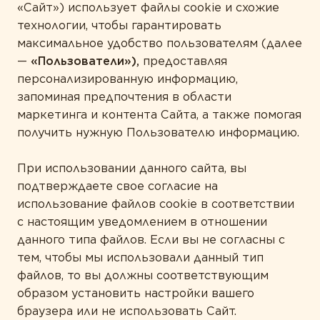
«Сайт») использует файлы cookie и схожие
НОВОСТИ КОМПАНИИ
Забота о сердце
технологии, чтобы гарантировать
ЗОЛОТОЙ СТАНДАРТ
Защита зрения
максимальное удобство пользователям (далее
МНЕНИЕ ЭКСПЕРТА
—
«Пользователи»),
предоставляя
КОНТАКТЫ
Здоровая микрофлора
персонализированную информацию,
СТАТЬИ
Здоровье суставов
запоминая предпочтения в области
маркетинга и контента Сайта, а также помогая
Иммунитет
получить нужную Пользователю информацию.
Красота
При использовании данного сайта, вы
Мужское здоровье
подтверждаете свое согласие на
использование файлов cookie в соответствии
Печень под защитой
с настоящим уведомлением в отношении
Поддержка здоровья ЖКТ
данного типа файлов. Если вы не согласны с
тем, чтобы мы использовали данный тип
Правильное пищеварение
файлов, то вы должны соответствующим
Спорт и фитнес
образом установить настройки вашего
браузера или не использовать Сайт.