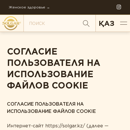
Женское здоровье →
ҚАЗ
СОГЛАСИЕ
ПО НАПРАВЛЕНИЯМ
ПОЛЬЗОВАТЕЛЯ НА
Антистресс
ИСПОЛЬЗОВАНИЕ
Внимание и память
ФАЙЛОВ COOKIE
Диета и детокс
ИСТОРИЯ СОЛГАР
Для детей
СОГЛАСИЕ ПОЛЬЗОВАТЕЛЯ НА
ИСПОЛЬЗОВАНИЕ ФАЙЛОВ
COOKIE
ФИЛОСОФИЯ КОМПАНИИ
Ежедневная поддержка
FAQ
Женское здоровье
Интернет-сайт https://solgar.kz/ (далее —
МИРОВОЕ ПРОИЗВОДСТВО