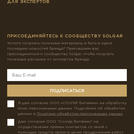
ДЛЯ ЭКСПЕРТОВ
ПРИСОЕДИНЯЙТЕСЬ К СООБЩЕСТВУ SOLGAR
Хотите получать полезные материалы и быть в курсе
последних новостей бренда? Приглашаем вас
присоединиться к сообществу Solgar, чтобы получать
полезные рассылки от экспертов бренда:
ПОДПИСАТЬСЯ
Я даю согласие ООО «СОЛГАР Витамин» на обработку
моих персональных данных. Подробнее об обработке
данных в
Политике обработки персональных данных
.
Даю согласие ООО "Солгар Витамин" на
осуществление прямых контактов со мной с
помощью средств связи в целях продвижения работ