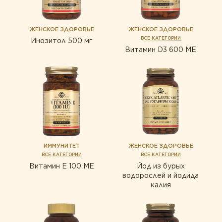
Защита зрения
НОВОСТИ КОМПАНИИ
Забота о сердце
ЗОЛОТОЙ СТАНДАРТ
Здоровая микрофлора
Защита зрения
ЖЕНСКОЕ ЗДОРОВЬЕ
ЖЕНСКОЕ ЗДОРОВЬЕ
МНЕНИЕ ЭКСПЕРТА
Здоровье суставов
ВСЕ КАТЕГОРИИ
Инозитол 500 мг
КОНТАКТЫ
Здоровая микрофлора
Витамин D3 600 ME
Иммунитет
СТАТЬИ
Здоровье суставов
Красота
Иммунитет
Мужское здоровье
Печень под защитой
Красота
Поддержка здоровья ЖКТ
Мужское здоровье
Правильное пищеварение
Печень под защитой
ИММУНИТЕТ
ЖЕНСКОЕ ЗДОРОВЬЕ
Спорт и фитнес
ВСЕ КАТЕГОРИИ
ВСЕ КАТЕГОРИИ
Поддержка здоровья ЖКТ
Витамин Е 100 МЕ
Йод из бурых
водорослей и йодида
Правильное пищеварение
калия
Для детей
Спорт и фитнес
Для женщин