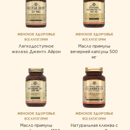
ТИПЫ ПРОДУКТА
Для мужчин
Белки и аминокислоты
Витамины
Белки и аминокислоты
ЖЕНСКОЕ ЗДОРОВЬЕ
ЖЕНСКОЕ ЗДОРОВЬЕ
Жирные кислоты
ВСЕ КАТЕГОРИИ
ВСЕ КАТЕГОРИИ
Витамины
Комплексы
Легкодоступное
Масло примулы
Жирные кислоты
железо Джентл Айрон
вечерней капсулы 500
Коэнзим
мг
Комплексы
Минералы
Коэнзим
Пробиотики
Минералы
Пробиотики
Растения
Растения
Ферменты
Ферменты
ЖЕНСКОЕ ЗДОРОВЬЕ
ЖЕНСКОЕ ЗДОРОВЬЕ
ВСЕ КАТЕГОРИИ
ВСЕ КАТЕГОРИИ
Масло примулы
Натуральная клюква с