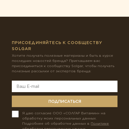
ПРИСОЕДИНЯЙТЕСЬ К СООБЩЕСТВУ
SOLGAR
Хотите получать полезные материалы и быть в курсе
последних новостей бренда? Приглашаем вас
присоединиться к сообществу Solgar, чтобы получать
полезные рассылки от экспертов бренда:
ПОДПИСАТЬСЯ
Я даю согласие ООО «СОЛГАР Витамин» на
обработку моих персональных данных.
Подробнее об обработке данных в
Политике
обработки персональных данных
.