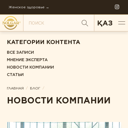
Женское здоровье →
ҚАЗ
КАТЕГОРИИ КОНТЕНТА
ВСЕ ЗАПИСИ
ПО НАПРАВЛЕНИЯМ
МНЕНИЕ ЭКСПЕРТА
НОВОСТИ КОМПАНИИ
Антистресс
СТАТЬИ
Внимание и память
/
/
ГЛАВНАЯ
БЛОГ
Диета и детокс
НОВОСТИ КОМПАНИИ
ИСТОРИЯ СОЛГАР
Для детей
ФИЛОСОФИЯ КОМПАНИИ
Ежедневная поддержка
FAQ
Женское здоровье
МИРОВОЕ ПРОИЗВОДСТВО