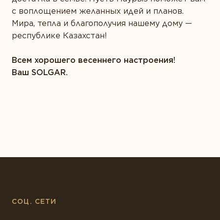
ТИПЫ ПРОДУКТА
с воплощением желанных идей и планов.
Белки и аминокислоты
Мира, тепла и благополучия нашему дому —
республике Казахстан!
Витамины
Всем хорошего весеннего настроения!
Жирные кислоты
Ваш SOLGAR.
Комплексы
Коэнзим
Минералы
Пробиотики
Растения
Ферменты
СОЦ. СЕТИ