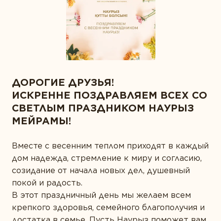
НОВОСТИ КОМПАНИИ
Забота о сердце
ЗОЛОТОЙ СТАНДАРТ
Защита зрения
МНЕНИЕ ЭКСПЕРТА
КОНТАКТЫ
Здоровая микрофлора
СТАТЬИ
Здоровье суставов
ДОРОГИЕ ДРУЗЬЯ!
Иммунитет
ИСКРЕННЕ ПОЗДРАВЛЯЕМ ВСЕХ СО
Красота
СВЕТЛЫМ ПРАЗДНИКОМ НАУРЫЗ
МЕЙРАМЫ!
Мужское здоровье
Печень под защитой
Вместе с весенним теплом приходят в каждый
дом надежда, стремление к миру и согласию,
Поддержка здоровья ЖКТ
созидание от начала новых дел, душевный
Правильное пищеварение
покой и радость.
В этот праздничный день мы желаем всем
Спорт и фитнес
крепкого здоровья, семейного благополучия и
достатка в семье. Пусть Наурыз поможет вам