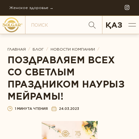
Женское здоровье →
ҚАЗ
/
/
/
ГЛАВНАЯ
БЛОГ
НОВОСТИ КОМПАНИИ
ПОЗДРАВЛЯЕМ ВСЕХ
ПО НАПРАВЛЕНИЯМ
СО СВЕТЛЫМ
Антистресс
ПРАЗДНИКОМ НАУРЫЗ
Внимание и память
МЕЙРАМЫ!
Диета и детокс
ИСТОРИЯ СОЛГАР
1 МИНУТА ЧТЕНИЯ
24.03.2023
Для детей
ФИЛОСОФИЯ КОМПАНИИ
Ежедневная поддержка
FAQ
Женское здоровье
МИРОВОЕ ПРОИЗВОДСТВО