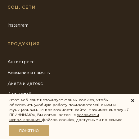
СОЦ. СЕТИ
Instagram
ПРОДУКЦИЯ
Антистресс
Внимание и память
Диета и детокс
Для детей
Этот веб-сайт использует файлы cookies, чтобы
обеспечить удобную работу пользователей с ним и
Ежедневная поддержка
функциональные возможности сайта. Нажимая кнопку «Я
ПРИНИМАЮ», Вы соглашаетесь с
условиями
Женское здоровье
использования
файлов cookies, доступными по ссылке
ПОКАЗАТЬ ФИЛЬТРЫ
Забота о сердце
ПОНЯТНО
Защита зрения