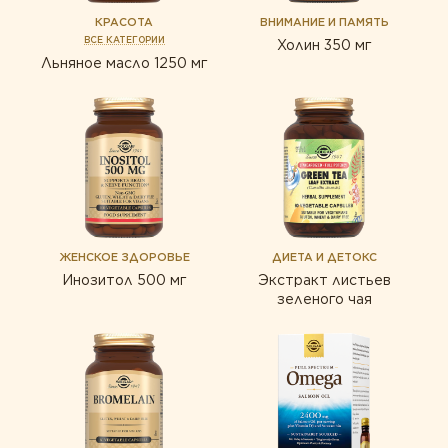
ТИПЫ ПРОДУКТА
КРАСОТА
ВНИМАНИЕ И ПАМЯТЬ
ВСЕ КАТЕГОРИИ
Белки и аминокислоты
Холин 350 мг
Льняное масло 1250 мг
Витамины
Жирные кислоты
Комплексы
Коэнзим
Минералы
ЖЕНСКОЕ ЗДОРОВЬЕ
ДИЕТА И ДЕТОКС
Пробиотики
Инозитол 500 мг
Экстракт листьев
зеленого чая
Растения
Ферменты