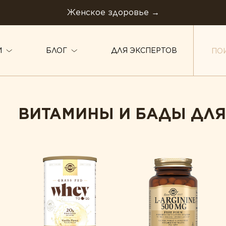
Женское здоровье →
И
БЛОГ
ДЛЯ ЭКСПЕРТОВ
ТИПЫ ПРОДУКТА
ВИТАМИНЫ И БАДЫ ДЛЯ
Белки и аминокислоты
авов
Минералы
Витамины
Пробиотики
Жирные кислоты
Растения
Комплексы
овье
Ферменты
Коэнзим
щитой
оровья ЖКТ