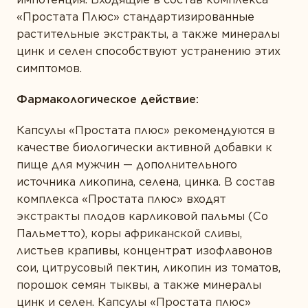
ТИПЫ ПРОДУКТА
«Простата Плюс» стандартизированные
ВАШ ГОРОД *
Белки и аминокислоты
растительные экстракты, а также минералы
цинк и селен способствуют устранению этих
Витамины
симптомов.
Жирные кислоты
E-MAIL *
Фармакологическое действие:
Комплексы
Капсулы «Простата плюс» рекомендуются в
Коэнзим
качестве биологически активной добавки к
Минералы
пище для мужчин — дополнительного
Вы соглашаетесь с
Политикой
конфиденциальности
и даете согласие на
источника ликопина, селена, цинка. В состав
Пробиотики
сбор и обработку персональных данных.
комплекса «Простата плюс» входят
Растения
экстракты плодов карликовой пальмы (Со
Пальметто), коры африканской сливы,
Ферменты
ОТПРАВИТЬ ОТЗЫВ
листьев крапивы, концентрат изофлавонов
сои, цитрусовый пектин, ликопин из томатов,
порошок семян тыквы, а также минералы
цинк и селен. Капсулы «Простата плюс»