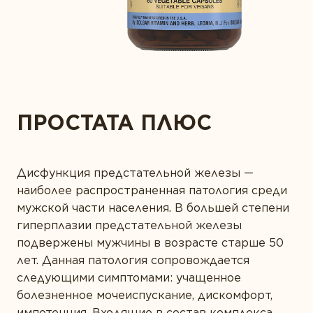
ВЫ БЫ ПОРЕКОМЕНДОВАЛИ
ЭТОТ ПРОДУКТ
НОВОСТИ КОМПАНИИ
Забота о сердце
СВОИМ БЛИЗКИМ?
ЗОЛОТОЙ СТАНДАРТ
Защита зрения
МНЕНИЕ ЭКСПЕРТА
КОНТАКТЫ
Здоровая микрофлора
СТАТЬИ
Здоровье суставов
ВАШ ПОЛ
ПРОСТАТА ПЛЮС
Иммунитет
Красота
Дисфункция предстательной железы —
Мужское здоровье
ВАШ ВОЗРАСТ
наиболее распространенная патология среди
Печень под защитой
мужской части населения. В большей степени
гиперплазии предстательной железы
Поддержка здоровья ЖКТ
подвержены мужчины в возрасте старше 50
Правильное пищеварение
ПРЕДСТАВЬТЕСЬ *
лет. Данная патология сопровождается
следующими симптомами: учащенное
Спорт и фитнес
болезненное мочеиспускание, дискомфорт,
импотенция. Входящие в состав комплекса