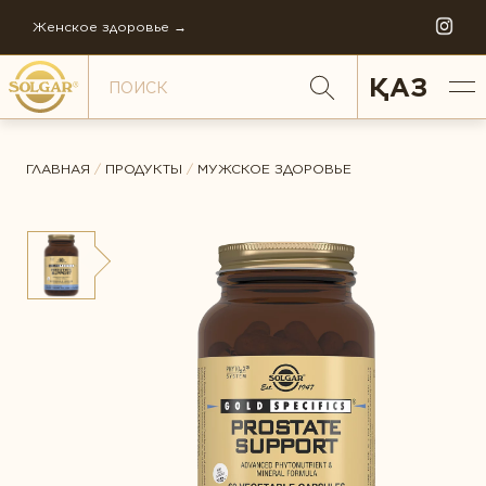
Женское здоровье →
ҚАЗ
ГЛАВНАЯ
/
ПРОДУКТЫ
/
МУЖСКОЕ ЗДОРОВЬЕ
ОБЩИЙ РЕЙТИНГ *
ПО НАПРАВЛЕНИЯМ
Антистресс
ОТЗЫВ *
Внимание и память
Диета и детокс
ИСТОРИЯ СОЛГАР
Для детей
ФИЛОСОФИЯ КОМПАНИИ
Ежедневная поддержка
FAQ
Женское здоровье
МИРОВОЕ ПРОИЗВОДСТВО