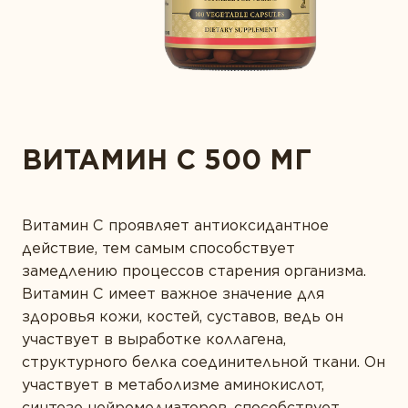
ВЫ БЫ ПОРЕКОМЕНДОВАЛИ
ЭТОТ ПРОДУКТ
НОВОСТИ КОМПАНИИ
Забота о сердце
СВОИМ БЛИЗКИМ?
ЗОЛОТОЙ СТАНДАРТ
Защита зрения
МНЕНИЕ ЭКСПЕРТА
КОНТАКТЫ
Здоровая микрофлора
СТАТЬИ
Здоровье суставов
ВАШ ПОЛ
ВИТАМИН С 500 МГ
Иммунитет
Красота
Витамин С проявляет антиоксидантное
Мужское здоровье
ВАШ ВОЗРАСТ
действие, тем самым способствует
Печень под защитой
замедлению процессов старения организма.
Витамин С имеет важное значение для
Поддержка здоровья ЖКТ
здоровья кожи, костей, суставов, ведь он
Правильное пищеварение
ПРЕДСТАВЬТЕСЬ *
участвует в выработке коллагена,
структурного белка соединительной ткани. Он
Спорт и фитнес
участвует в метаболизме аминокислот,
синтезе нейромедиаторов, способствует