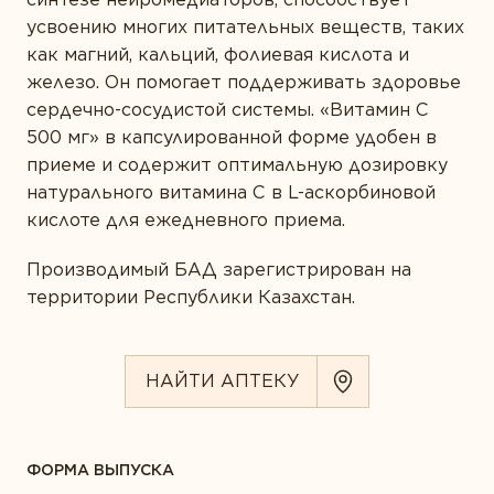
ТИПЫ ПРОДУКТА
усвоению многих питательных веществ, таких
ВАШ ГОРОД *
Белки и аминокислоты
как магний, кальций, фолиевая кислота и
железо. Он помогает поддерживать здоровье
Витамины
сердечно-сосудистой системы. «Витамин С
Жирные кислоты
500 мг» в капсулированной форме удобен в
E-MAIL *
приеме и содержит оптимальную дозировку
Комплексы
натурального витамина С в L-аскорбиновой
Коэнзим
кислоте для ежедневного приема.
Минералы
Вы соглашаетесь с
Политикой
Производимый БАД зарегистрирован на
конфиденциальности
и даете согласие на
территории Республики Казахстан.
Пробиотики
сбор и обработку персональных данных.
Растения
НАЙТИ АПТЕКУ
Ферменты
ОТПРАВИТЬ ОТЗЫВ
ФОРМА ВЫПУСКА