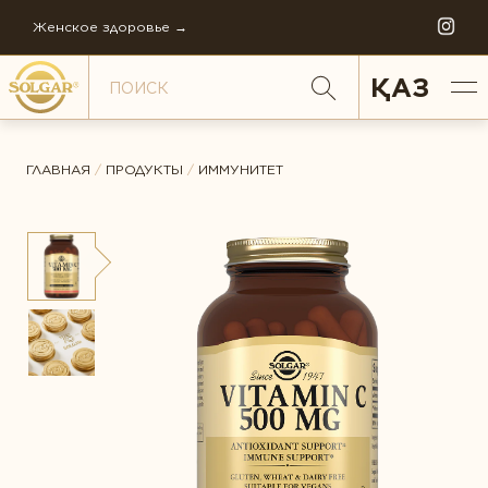
Женское здоровье →
ҚАЗ
ГЛАВНАЯ
/
ПРОДУКТЫ
/
ИММУНИТЕТ
ОБЩИЙ РЕЙТИНГ *
ПО НАПРАВЛЕНИЯМ
Антистресс
ОТЗЫВ *
Внимание и память
Диета и детокс
ИСТОРИЯ СОЛГАР
Для детей
ФИЛОСОФИЯ КОМПАНИИ
Ежедневная поддержка
FAQ
Женское здоровье
МИРОВОЕ ПРОИЗВОДСТВО