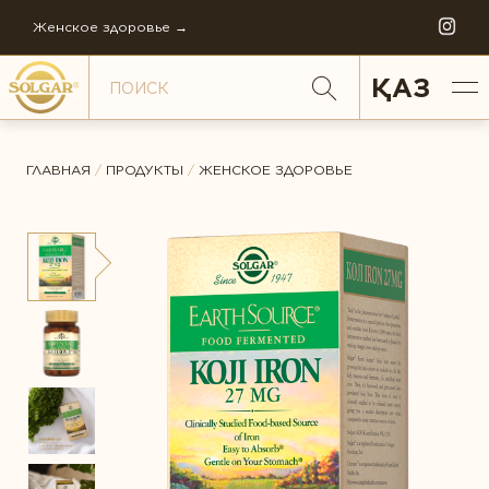
Женское здоровье →
ҚАЗ
ГЛАВНАЯ
/
ПРОДУКТЫ
/
ЖЕНСКОЕ ЗДОРОВЬЕ
ПО НАПРАВЛЕНИЯМ
Антистресс
ОБЩИЙ РЕЙТИНГ *
Внимание и память
Диета и детокс
ИСТОРИЯ СОЛГАР
Для детей
ОТЗЫВ *
ФИЛОСОФИЯ КОМПАНИИ
Ежедневная поддержка
FAQ
Женское здоровье
МИРОВОЕ ПРОИЗВОДСТВО