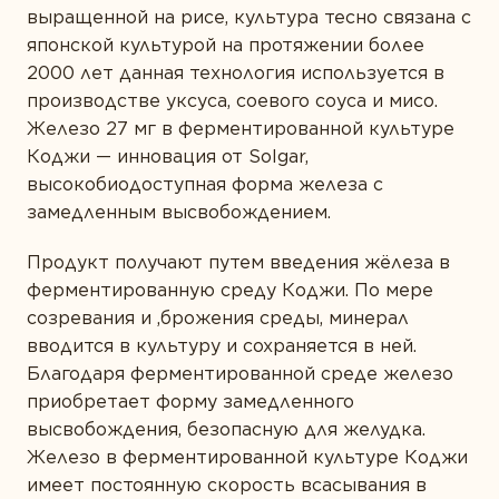
ТИПЫ ПРОДУКТА
ПРЕДСТАВЬТЕСЬ *
выращенной на рисе, культура тесно связана с
японской культурой на протяжении более
Белки и аминокислоты
2000 лет данная технология используется в
Витамины
производстве уксуса, соевого соуса и мисо.
Железо 27 мг в ферментированной культуре
ВАШ ГОРОД *
Жирные кислоты
Коджи — инновация от Solgar,
Комплексы
высокобиодоступная форма железа с
замедленным высвобождением.
Коэнзим
E-MAIL *
Продукт получают путем введения жёлеза в
Минералы
ферментированную среду Коджи. По мере
Пробиотики
созревания и ,брожения среды, минерал
вводится в культуру и сохраняется в ней.
Растения
Вы соглашаетесь с
Политикой
Благодаря ферментированной среде железо
конфиденциальности
и даете согласие на
Ферменты
приобретает форму замедленного
сбор и обработку персональных данных.
высвобождения, безопасную для желудка.
Железо в ферментированной культуре Коджи
имеет постоянную скорость всасывания в