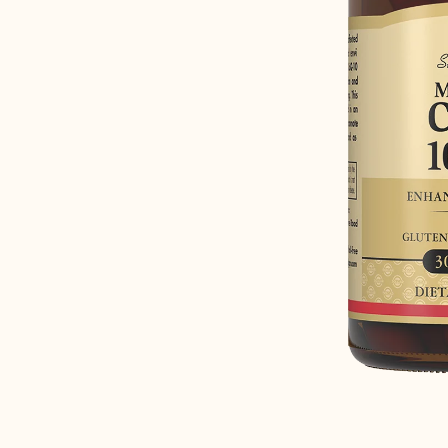
Забота о сердце
Правильное п
Защита зрения
Спорт и фитне
ВЫ БЫ ПОР
ЭТОТ ПРОД
Здоровая микрофлора
ВАШ ПОЛ
ВАШ ВОЗРА
ПРЕДСТАВЬТ
E-MAIL *