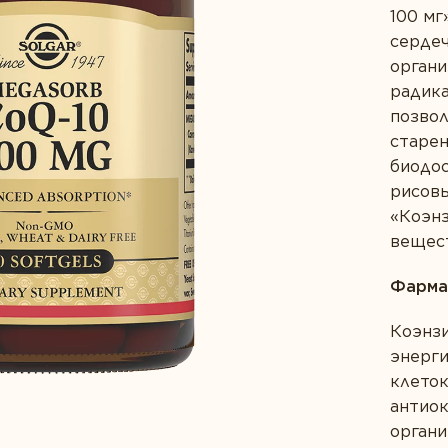
100 мг
ищеварение
сердеч
с
ЕКОМЕНДОВАЛИ
органи
УКТ СВОИМ БЛИЗКИМ?
радика
позво
старен
биодос
рисовы
«Коэн
СТ
вещест
ЕСЬ *
ВАШ ГОРОД *
Фарма
Коэнзи
энерги
клеток
антио
органи