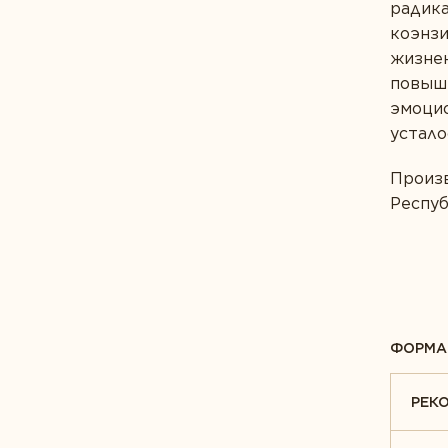
радика
коэнзи
глашаетесь с
Политикой конфиденциальности
и дает
жизнен
р и обработку персональных данных.
повыш
эмоцио
устало
ИТЬ ОТЗЫВ
Произ
Респуб
ФОРМА
РЕК