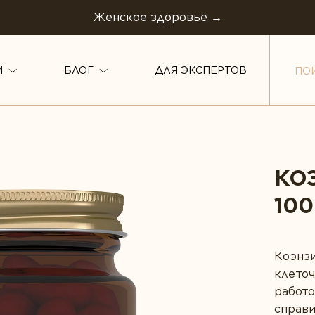
Женское здоровье →
И
БЛОГ
ДЛЯ ЭКСПЕРТОВ
ТИПЫ ПРОДУКТА
Белки и аминокислоты
авов
Минералы
КО
ТИНГ *
Витамины
Пробиотики
100
Жирные кислоты
Растения
Комплексы
овье
Ферменты
Коэнзи
Коэнзим
клеточ
щитой
работо
оровья ЖКТ
справи