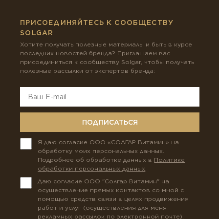
ПРИСОЕДИНЯЙТЕСЬ К СООБЩЕСТВУ
SOLGAR
Хотите получать полезные материалы и быть в курсе
последних новостей бренда? Приглашаем вас
присоединиться к сообществу Solgar, чтобы получать
полезные рассылки от экспертов бренда:
ПОДПИСАТЬСЯ
Я даю согласие ООО «СОЛГАР Витамин» на
обработку моих персональных данных.
Подробнее об обработке данных в
Политике
обработки персональных данных
.
Даю согласие ООО "Солгар Витамин" на
осуществление прямых контактов со мной с
помощью средств связи в целях продвижения
работ и услуг (осуществления для меня
рекламных рассылок по электронной почте).