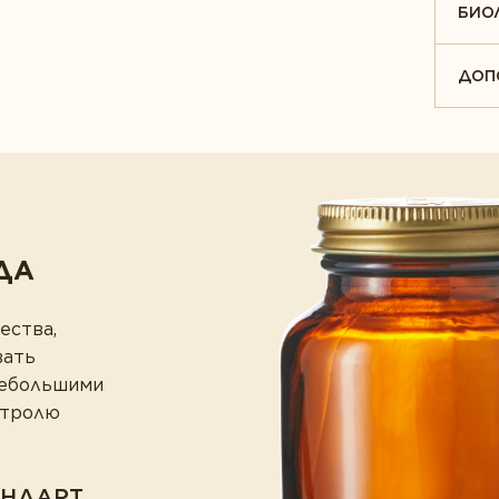
БИО
ДОП
ДА
ества,
вать
небольшими
нтролю
АНДАРТ