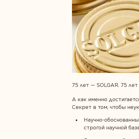
Забота о сердце
Правильное п
Защита зрения
Спорт и фитне
Здоровая микрофлора
75 лет — SOLGAR. 75 лет
А как именно достигаетс
Секрет в том, чтобы неу
Научно-обоснованны
строгой научной баз