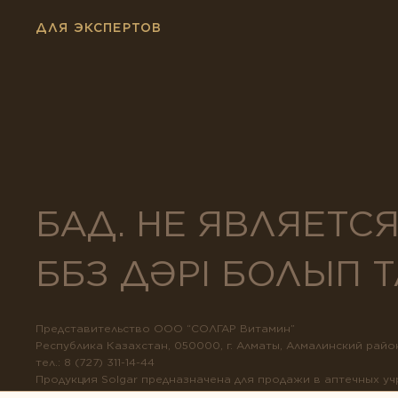
ДЛЯ ЭКСПЕРТОВ
БАД. НЕ ЯВЛЯЕТС
ББЗ ДӘРІ БОЛЫП
Представительство ООО “СОЛГАР Витамин”
Республика Казахстан, 050000, г. Алматы, Алмалинский район,
тел.: 8 (727) 311-14-44
Продукция Solgar предназначена для продажи в аптечных у
Все права защищены.