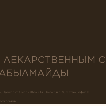
Я ЛЕКАРСТВЕННЫМ 
 ТАБЫЛМАЙДЫ
 Проспект Жибек Жолы 135, блок 1,н.п. 9, 9 этаж, офис 8.
чреждениях.