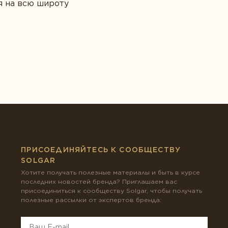
я на всю широту
ПРИСОЕДИНЯЙТЕСЬ К СООБЩЕСТВУ
SOLGAR
Хотите получать полезные материалы и быть в курсе
последних новостей бренда? Приглашаем вас
присоединиться к сообществу Solgar, чтобы получать
полезные рассылки от экспертов бренда: