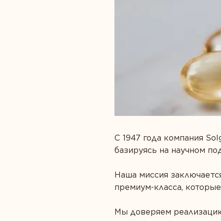
Забота о сердце
Правильное п
Защита зрения
Спорт и фитне
Здоровая микрофлора
С 1947 года компания So
базируясь на научном по
Наша миссия заключаетс
премиум-класса, которые
Мы доверяем реализацию