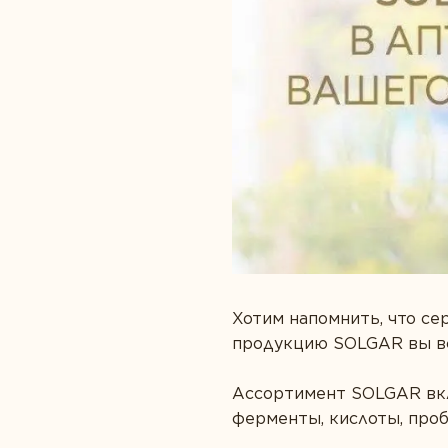
Забота о сердце
Правильное п
Защита зрения
Спорт и фитне
Здоровая микрофлора
Хотим напомнить, что се
продукцию SOLGAR вы все
Ассортимент SOLGAR вкл
ферменты, кислоты, про