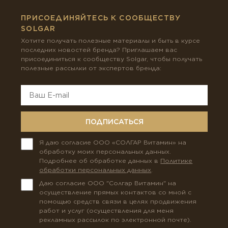
ПРИСОЕДИНЯЙТЕСЬ К СООБЩЕСТВУ
SOLGAR
Хотите получать полезные материалы и быть в курсе
последних новостей бренда? Приглашаем вас
присоединиться к сообществу Solgar, чтобы получать
полезные рассылки от экспертов бренда:
ПОДПИСАТЬСЯ
Я даю согласие ООО «СОЛГАР Витамин» на
обработку моих персональных данных.
Подробнее об обработке данных в
Политике
обработки персональных данных
.
Даю согласие ООО "Солгар Витамин" на
осуществление прямых контактов со мной с
помощью средств связи в целях продвижения
работ и услуг (осуществления для меня
рекламных рассылок по электронной почте).