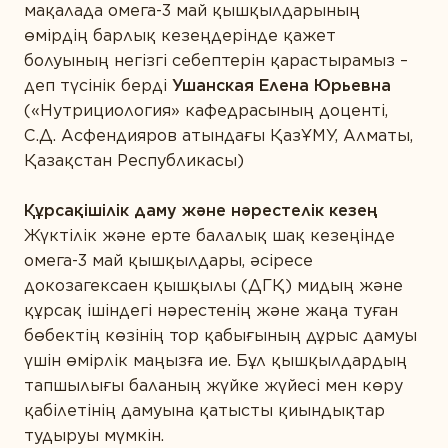
ӨНІМ ТҮРІ БОЙЫНША
мақалада омега-3 май қышқылдарының
өмірдің барлық кезеңдерінде қажет
Ақуыздар мен амин қышқылдары
болуының негізгі себептерін қарастырамыз –
Дәрумендер
деп түсінік берді
Ушанская Елена Юрьевна
(
«Нутрициология» кафедрасының доценті,
Кешендер
С.Д. Асфендияров атындағы ҚазҰМУ, Алматы,
Қазақстан Республикасы)
Коэнзим
Май қышқылдары
Құрсақішілік даму және нәрестелік кезең
Жүктілік және ерте балалық шақ кезеңінде
Минералдар
омега-3 май қышқылдары, әсіресе
Өсімдіктер
докозагексаен қышқылы (ДГҚ) мидың және
құрсақ ішіндегі нәрестенің және жаңа туған
Пробиотиктер
бөбектің көзінің тор қабығының дұрыс дамуы
Ферменттер
үшін өмірлік маңызға ие. Бұл қышқылдардың
тапшылығы баланың жүйке жүйесі мен көру
қабілетінің дамуына қатысты қиындықтар
тудыруы мүмкін.