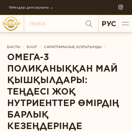
Әйелдер денсаулығы →
РУС
/
/
/
БАСТЫ
БЛОГ
САРАПТАМАЛЫҚ ҚОРЫТЫНДЫ
ОМЕГА-3
ДЕНСАУЛЫҚ АСПЕКТІЛЕРІ БОЙЫНША
ПОЛИҚАНЫҚҚАН МАЙ
Антистресс
ҚЫШҚЫЛДАРЫ:
Әйелдер денсаулығы
ТЕҢДЕСІ ЖОҚ
Балаларға қамқорлық
НУТРИЕНТТЕР ӨМІРДІҢ
СОЛГАР ТАРИХЫ
Бауыр қорғалған
БАРЛЫҚ
КОМПАНИЯНЫҢ ФИЛОСОФИЯСЫ
Буындар денсаулығы
КОМПАНИЯНЫҢ ЖАҢАЛЫҚТАРЫ
КЕЗЕҢДЕРІНДЕ
Денсаулығын қолдау
ӘЛЕМДІК ӨНДІРІС