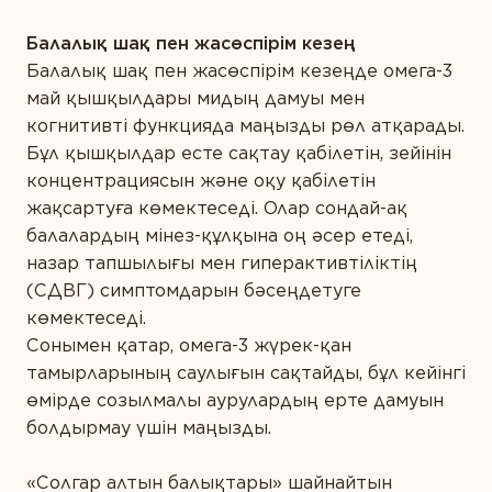
Балалық шақ пен жасөспірім кезең
Балалық шақ пен жасөспірім кезеңде омега-3
май қышқылдары мидың дамуы мен
когнитивті функцияда маңызды рөл атқарады.
Бұл қышқылдар есте сақтау қабілетін, зейінін
концентрациясын және оқу қабілетін
жақсартуға көмектеседі. Олар сондай-ақ
балалардың мінез-құлқына оң әсер етеді,
назар тапшылығы мен гиперактивтіліктің
(СДВГ) симптомдарын бәсеңдетуге
көмектеседі.
Сонымен қатар, омега-3 жүрек-қан
тамырларының саулығын сақтайды, бұл кейінгі
өмірде созылмалы аурулардың ерте дамуын
болдырмау үшін маңызды.
«Солгар алтын балықтары» шайнайтын