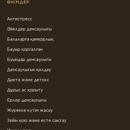
ӨНІМДЕР
Антистресс
Әйелдер денсаулығы
Балаларға қамқорлық
Бауыр қорғалған
Буындар денсаулығы
Денсаулығын қолдау
Диета және детокс
Дұрыс ас қорыту
Ерлер денсаулығы
Жүрекке күтім жасау
Зейін қою және есте сақтау