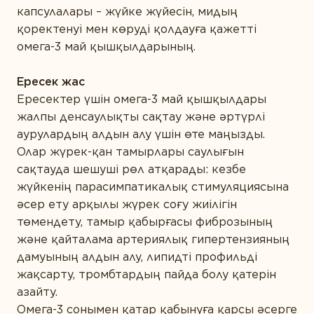
капсулалары – жүйке жүйесін, мидың
қоректенуі мен көруді қолдауға қажетті
омега-3 май қышқылдарының.
Ересек жас
Ересектер үшін омега-3 май қышқылдары
жалпы денсаулықты сақтау және әртүрлі
аурулардың алдын алу үшін өте маңызды.
Олар жүрек-қан тамырлары саулығын
сақтауда шешуші рөл атқарады: кезбе
жүйкенің парасимпатикалық стимуляциясына
әсер ету арқылы жүрек соғу жиілігін
төмендету, тамыр қабырғасы фиброзының
және қайталама артериялық гипертензияның
дамуының алдын алу, липидті профильді
жақсарту, тромбтардың пайда болу қатерін
азайту.
Омега-3 сонымен қатар қабынуға қарсы әсерге