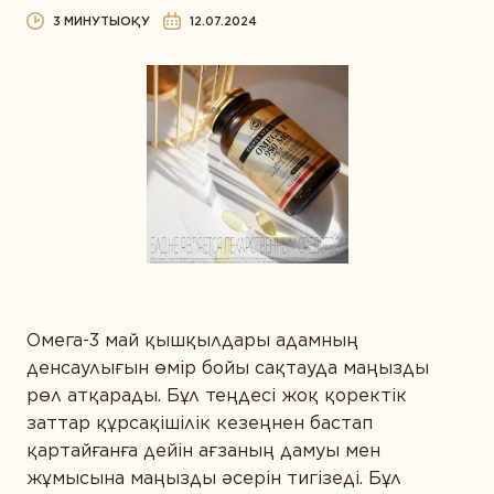
САРАПТАМАЛЫҚ ҚОРЫТЫНДЫ
Диета және детокс
3 МИНУТЫОҚУ
12.07.2024
АЛТЫН СТАНДАРТ
Дұрыс ас қорыту
МАҚАЛАЛАР
КОНТАКТІЛЕР
Ерлер денсаулығы
Жүрекке күтім жасау
Зейін қою және есте сақтау
Иммунитет
Көру қабілетін қорғау
Күнделікті қолдау
Омега-3 май қышқылдары адамның
Сау микрофлора
денсаулығын өмір бойы сақтауда маңызды
рөл атқарады. Бұл теңдесі жоқ қоректік
Спорт және фитнес
заттар құрсақішілік кезеңнен бастап
Сұлулық
қартайғанға дейін ағзаның дамуы мен
жұмысына маңызды әсерін тигізеді. Бұл