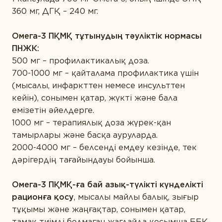
360 мг, ДГҚ – 240 мг.
Омега-3 ПҚМҚ тұтынудың тәуліктік нормасы
ПНЖК:
500 мг – профилактикалық доза.
700-1000 мг – қайталама профилактика үшін
(мысалы, инфаркттен немесе инсульттен
кейін), сонымен қатар, жүкті және бала
емізетін әйелдерге.
1000 мг – терапиялық доза жүрек-қан
тамырлары және басқа ауруларда.
2000-4000 мг – белсенді емдеу кезінде, тек
дәрігердің тағайындауы бойынша.
О
мега-3
ПҚМҚ-ға бай азық-түлікті күнделікті
рационға қосу
, мысалы майлы балық, зығыр
тұқымы және жаңғақтар, сонымен қатар,
тамақ тиімді болмаған жағдайда қосымша ББҚ