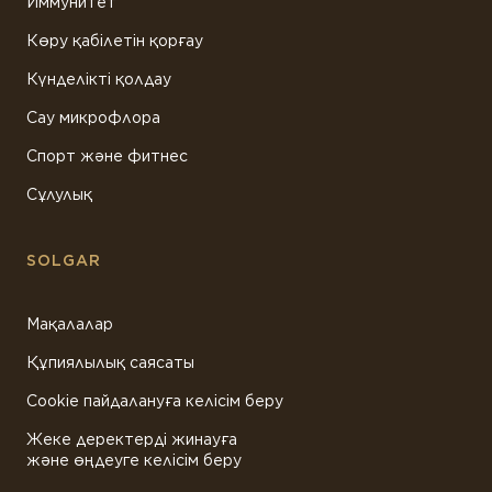
Иммунитет
Көру қабілетін қорғау
Күнделікті қолдау
Сау микрофлора
Спорт және фитнес
Сұлулық
SOLGAR
Мақалалар
Құпиялылық саясаты
Cookie пайдалануға келісім беру
Жеке деректерді жинауға
және өңдеуге келісім беру