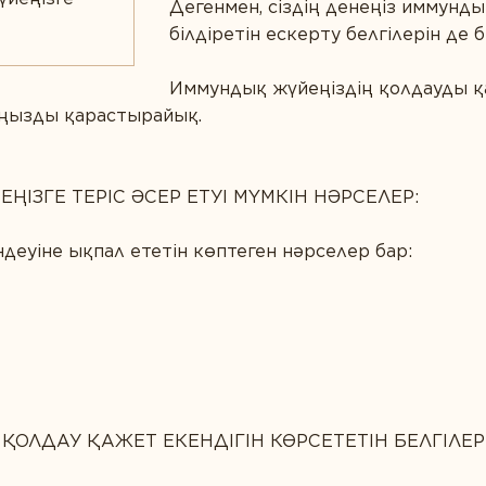
Дегенмен, сіздің денеңіз иммунды
білдіретін ескерту белгілерін де 
Иммундық жүйеңіздің қолдауды қа
ыңызды қарастырайық.
ҢІЗГЕ ТЕРІС ӘСЕР ЕТУІ МҮМКІН НӘРСЕЛЕР:
еуіне ықпал ететін көптеген нәрселер бар:
ҚОЛДАУ ҚАЖЕТ ЕКЕНДІГІН КӨРСЕТЕТІН БЕЛГІЛЕР