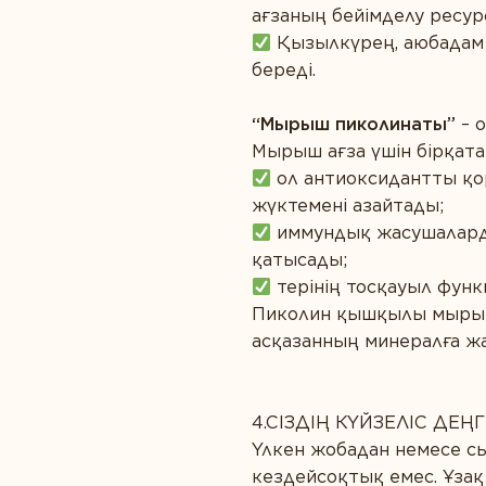
ағзаның бейімделу ресу
Қызылкүрең, аюбадам 
береді.
“Мырыш пиколинаты”
– о
Мырыш ағза үшін бірқата
ол антиоксидантты қо
жүктемені азайтады;
иммундық жасушаларды
қатысады;
терінің тосқауыл функ
Пиколин қышқылы мырышт
асқазанның минералға жа
4.СІЗДІҢ КҮЙЗЕЛІС ДЕҢ
Үлкен жобадан немесе сы
кездейсоқтық емес. Ұзақ