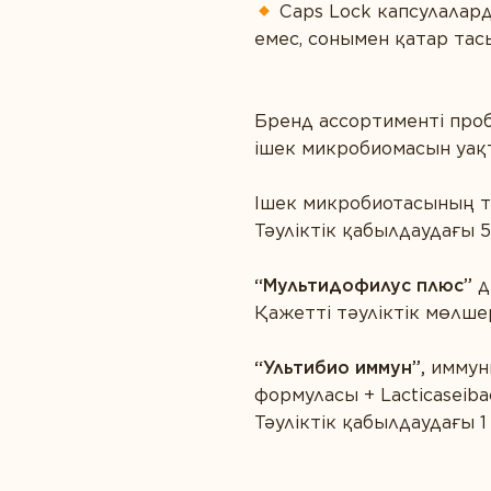
Caps Lock капсулалард
емес, сонымен қатар та
Бренд ассортименті проб
ішек микробиомасын уақт
Ішек микробиотасының те
Тәуліктік қабылдаудағы 
“Мультидофилус плюс”
д
Қажетті тәуліктік мөлше
“Ультибио иммун”,
иммуни
формуласы + Lacticaseibac
Тәуліктік қабылдаудағы 1