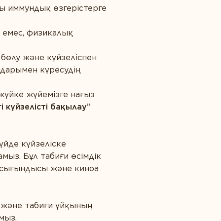
ты иммундық өзгерістерге
а емес, физикалық
 бөлу және күйзеліспен
лдарымен күресудің
жүйке жүйемізге нағыз
і күйзелісті бақылау”
үйде күйзеліске
мыз. Бұл табиғи өсімдік
т сығындысы және киноа
а және табиғи ұйқының
мыз.