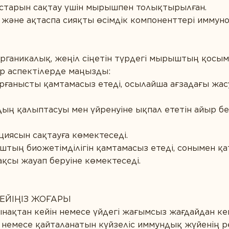
рстарын сақтау үшін мырышпен толықтырылған.
және ақтаспа сияқты өсімдік компоненттері иммун
рганикалық, жеңіл сіңетін түрдегі мырыштың қосым
р аспектілерде маңызды:
рғанысты қамтамасыз етеді, осылайша ағзадағы жа
ң қалыптасуы мен үйренуіне ықпал ететін айыр бе
циясын сақтауға көмектеседі.
ың биожетімділігін қамтамасыз етеді, сонымен қ
қсы жауап беруіне көмектеседі.
ГЕЙІҢІЗ ЖОҒАРЫ
нақтан кейін немесе үйдегі жағымсыз жағдайдан к
 немесе қайталанатын күйзеліс иммундық жүйенің р