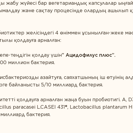
ы жабу жүйесі бар вегетариандық капсулалар ыңғай
сымалдау және сақтау процесінде олардың ашылып қ
иотиктер желісіндегі 4 өніммен ұсынылған-жеке м
ылы қолдауға арналған:
пе-теңдігін қолдау үшін
” Ацидофилус плюс”.
500 миллион бактерия.
исбактериозды азайтуға, саяхатшының іш өтуінің алд
рге байланысты 5/10 миллиард бактерия.
тетті қолдауға арналған жаңа буын пробиотигі. А, D
illus paracasei L.CASEI 431®, Lactobacillus plantarum 
 миллиард бактерия.