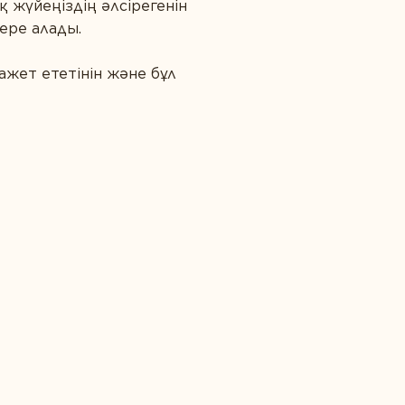
қ жүйеңіздің әлсірегенін
бере алады.
жет ететінін және бұл