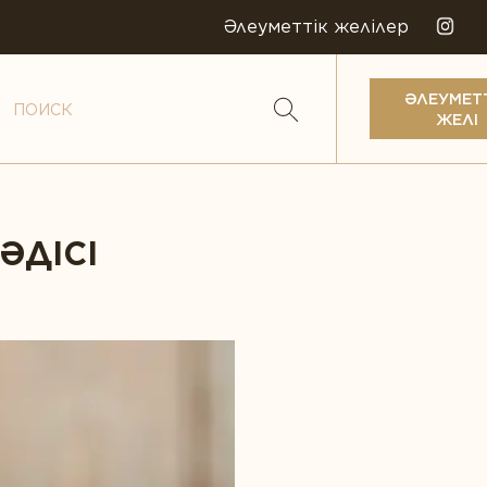
Әлеуметтік желілер
ӘЛЕУМЕТ
ЖЕЛІ
ӘДІСІ
ералдар
мдіктер
биотиктер
менттер