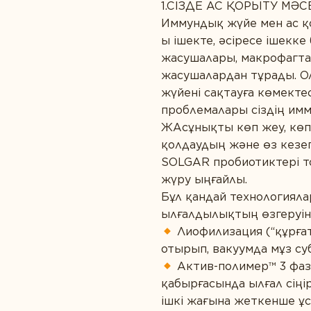
1.СІЗДЕ АС ҚОРЫТУ МӘС
Иммундық жүйе мен ас қ
ы ішекте, әсіресе ішекк
жасушалары, макрофагта
жасушалардан тұрады. О
жүйені сақтауға көмектес
проблемалары сіздің имму
ЖАсұнықты көп жеу, көп
қолдаудың және өз кезег
SOLGAR пробиотиктері т
жүру ыңғайлы.
Бұл қандай технологияла
ылғалдылықтың өзгеруіне
Лиофилизация (“құрғат
отырып, вакуумда мұз с
Актив-полимер™ 3 фаз
қабырғасында ылғал сіңір
ішкі жағына жеткенше ұс