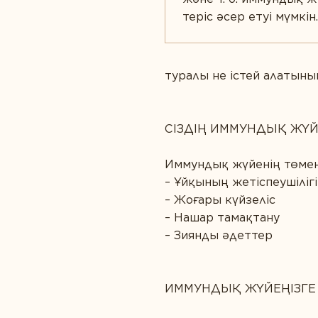
теріс әсер етуі мүмкін.
туралы не істей алатын
СІЗДІҢ ИММУНДЫҚ ЖҮЙЕ
Иммундық жүйенің төменд
– Ұйқының жетіспеушілігі
– Жоғары күйзеліс
– Нашар тамақтану
– Зиянды әдеттер
ИММУНДЫҚ ЖҮЙЕҢІЗГЕ 