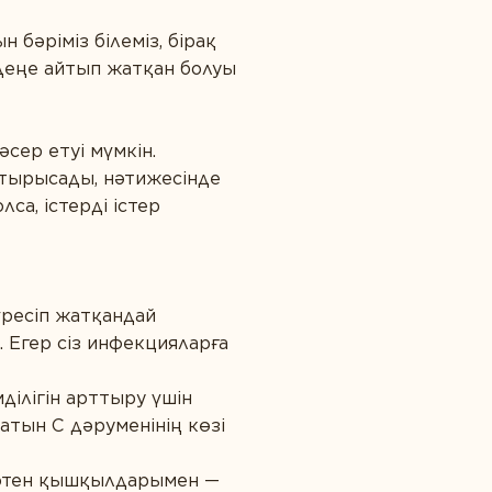
бәріміз білеміз, бірақ
ірдеңе айтып жатқан болуы
әсер етуі мүмкін.
 тырысады, нәтижесінде
са, істерді істер
күресіп жатқандай
. Егер сіз инфекцияларға
ділігін арттыру үшін
тын С дәруменінің көзі
нтотен қышқылдарымен —