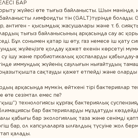
ЕЛЕСІ БАР
орыту жүйесі өте тығыз байланысты. Шын мәнінде, 
е байланысты лимфоидты тін (GALT)түрінде болады. 
р, антиген – қысымдық жасушалары және т. б. сияқ
лардың тығыз байланысының арқасында сау ас қоры
еді. Бұл сонымен қатар іш өту, газ немесе іш қату с
ндық жүйеңізге қолдау қажет екенін көрсетуі мүмкін
 су ішу және пробиотикалық қоспаларды қабылдау-
інде иммундық жүйенің саулығын нығайтудың тамаша
оңазытқышта сақтауды қажет етпейді және оларды ө
рдың арқасында мүмкін, өйткені тірі бактериялар т
 өте сезімтал емес пе?
қыш”) технологиясы құрғақ бактериялық суспензияд
ублимациясы бар бактерияларды мұздатуды көздейді
алы қабығы бар экологиялық таза және сенімді қа
гіш бар, ол капсулаларға ылғалдың түсуіне жол бер
тап қалады.