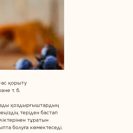
-ас қорыту
не т. б.
ңызды қоздырғыштардың
еңіздің теріден бастап
ліктерінен тұратын
ыпта болуға көмектеседі.