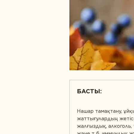
Диета және детокс
Спорт және ф
Дұрыс ас қорыту
Сұлулық
Ерлер денсаулығы
БАСТЫ:
Нашар тамақтану, ұйқ
жаттығулардың жетісп
жалғыздық, алкоголь, 
және т. б. иммундық ж