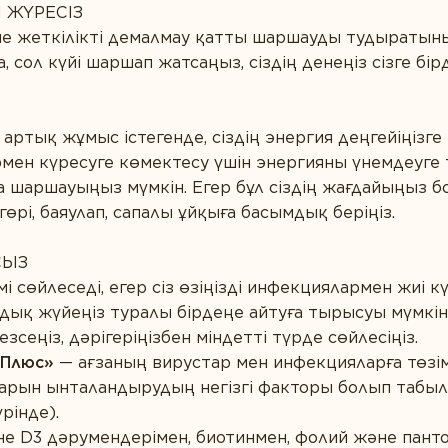
 ЖҮРЕСІЗ
е жеткілікті демалмау қатты шаршауды тудыратынын 
а, сол күйі шаршап жатсаңыз, сіздің денеңіз сізге б
артық жұмыс істегенде, сіздің энергия деңгейіңізге 
рмен күресуге көмектесу үшін энергияны үнемдеуге
 шаршауыңыз мүмкін. Егер бұл сіздің жағдайыңыз бол
гөрі, баяулап, сапалы ұйқыға басымдық беріңіз.
СЫЗ
емі сөйлеседі, егер сіз өзіңізді инфекциялармен жиі 
ундық жүйеңіз туралы бірдеңе айтуға тырысуы мүмкін
езсеңіз, дәрігеріңізбен міндетті түрде сөйлесіңіз.
 Плюс»
— ағзаның вирустар мен инфекцияларға төзім
рын ынталандырудың негізгі факторы болып табыла
рінде).
әне D3 дәрумендерімен, биотинмен, фолий және па