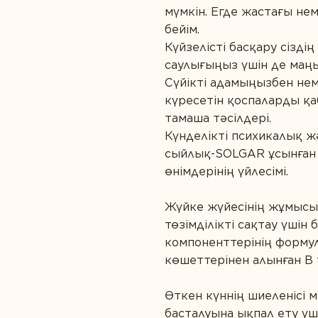
мүмкін. Егде жастағы не
бейім.
Күйзелісті басқару сізд
саулығыңыз үшін де маң
Сүйікті адамыңызбен нем
күресетін қоспаларды қ
тамаша тәсілдері.
Күнделікті психикалық ж
сыйлық-SOLGAR ұсынға
өнімдерінің үйлесімі.
Жүйке жүйесінің жұмысын
төзімділікті сақтау үшін 
компоненттерінің формул
көшеттерінен алынған В 
Өткен күннің шиеленісі 
басталуына ықпал ету үші