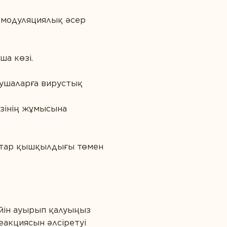
омодуляциялық әсер
ша көзі.
сушаларға вирустық
зінің жұмысына
атар қышқылдығы төмен
ейін ауырып қалуыңыз
еакциясын әлсіретуі