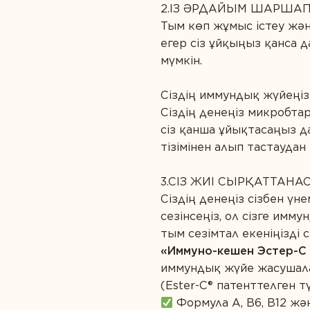
2.ІЗ ӘРДАЙЫМ ШАРШАП
Тым көп жұмыс істеу жән
егер сіз ұйқыңыз қанса д
мүмкін.
Сіздің иммундық жүйеңіз 
Сіздің денеңіз микробта
сіз қанша ұйықтасаңыз да
тізімінен алып тастаудан 
3.СІЗ ЖИІ СЫРҚАТТАНА
Сіздің денеңіз сізбен үн
сезінсеңіз, ол сізге имм
тым сезімтал екеніңізді с
«Иммуно-кешен Эстер-С
иммундық жүйе жасушала
(Ester-C® патенттелген тү
Формула А, B6, B12 ж