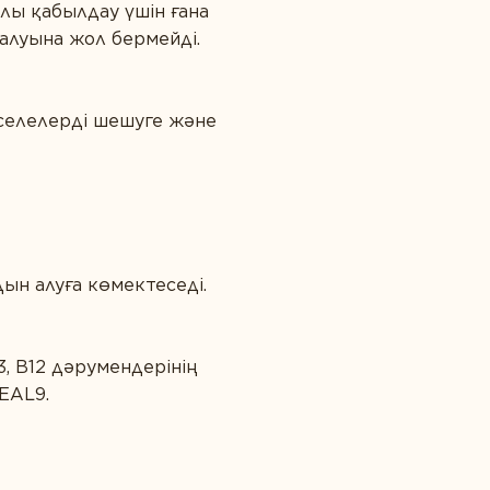
лы қабылдау үшін ғана
алуына жол бермейді.
әселелерді шешуге және
ын алуға көмектеседі.
3, B12 дәрумендерінің
HEAL9.