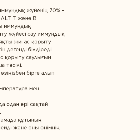
иммундық жүйенің 70% –
GALT Т және В
ты иммундық
ту жүйесі сау иммундық
ияқты жиі ас қорыту
 дегенді білдіреді.
ас қорыту саулығын
 тәсілі.
зіңізбен бірге алып
емпература мен
а одан әрі сақтай
.
птамада құтының
мейді және оны өнімнің