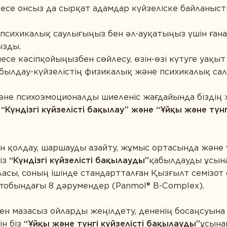
месе онсыз да сырқат адамдар күйзеліске байланыс
ің психикалық саулығыңыз бен әл-ауқатыңыз үшін ған
ызды.
есе кәсіпқойыңызбен сөйлесу, өзін-өзі күтуге уақыт
абылдау-күйзелістің физикалық және психикалық са
әне психоэмоционалды шиеленіс жағдайында біздің 
н
“Күндізгі күйзелісті бақылау” және “Ұйқы және түнг
 қолдау, шаршауды азайту, жұмыс ортасында және 
біз
“Күндізгі күйзелісті бақылауды”
қабылдауды ұсына
асы, соның ішінде стандартталған Қызғылт семізо
тобындағы 8 дәрумендер (Panmol® B-Complex).
мен мазасыз ойларды жеңілдету, дененің босаңсуын
н біз
“Ұйқы және түнгі күйзелісті бақылауды”
ұсына