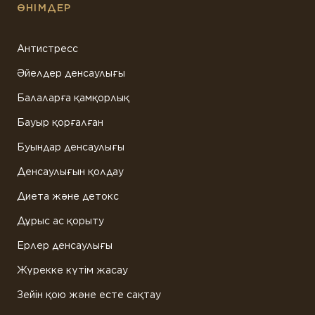
ӨНІМДЕР
Антистресс
Әйелдер денсаулығы
Балаларға қамқорлық
Бауыр қорғалған
Буындар денсаулығы
Денсаулығын қолдау
Диета және детокс
Дұрыс ас қорыту
Ерлер денсаулығы
Жүрекке күтім жасау
Зейін қою және есте сақтау