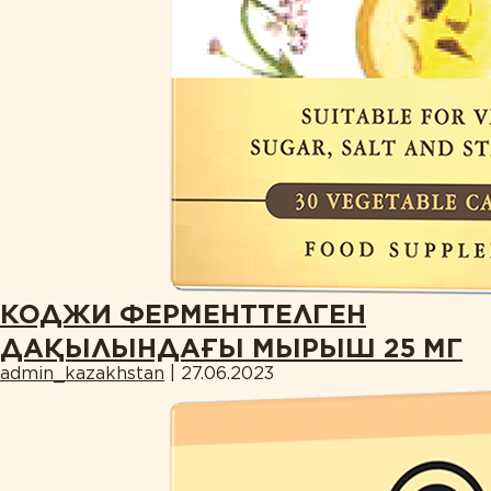
ӨНІМ ТҮРІ БОЙЫНША
Ақуыздар мен амин қышқылдары
Дәрумендер
Кешендер
Коэнзим
Май қышқылдары
Минералдар
Өсімдіктер
КОДЖИ ФЕРМЕНТТЕЛГЕН
ДАҚЫЛЫНДАҒЫ МЫРЫШ 25 МГ
Пробиотиктер
admin_kazakhstan
|
27.06.2023
Ферменттер