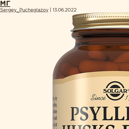
МГ
Sergey_Pucheglazov
|
13.06.2022