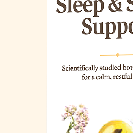
САРАПТАМАЛЫҚ ҚОРЫТЫНДЫ
Диета және детокс
АЛТЫН СТАНДАРТ
Дұрыс ас қорыту
МАҚАЛАЛАР
КОНТАКТІЛЕР
Ерлер денсаулығы
Жүрекке күтім жасау
Зейін қою және есте сақтау
Иммунитет
Көру қабілетін қорғау
Күнделікті қолдау
Сау микрофлора
Спорт және фитнес
Сұлулық