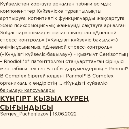
Күйзелістен қорғауға арналған табиғи өсімдік
компоненттер Күйзеліске тұрақтылықты
арттыруға, когнитивтік функцияларды жақсартуға
және психоэмоциялық жай-күйді сақтауға арналған
Solgar сарапшылары жасап шығарған «Дневной
стресс-контроль» («Күндізгі күйзеліс-бақылау»)
өнімін ұсынамыз. «Дневной стресс-контроль»
(«Күндізгі күйзеліс-бақылау») – қызғылт Семізоттың
– Rhodiolife® патенттелген стандартталған сіріндісі
мен табиғи тектес В тобы дәрумендерінің – Panmol®
B-Complex бірегей кешені. Panmol® B-Complex –
органикалық өндірістің
…
«Күндізгі күйзеліс-
бақылау» капсулалары
КҮҢГІРТ ҚЫЗЫЛ КҮРЕҢ
СЫҒЫНДЫСЫ
Sergey_Pucheglazov
|
13.06.2022