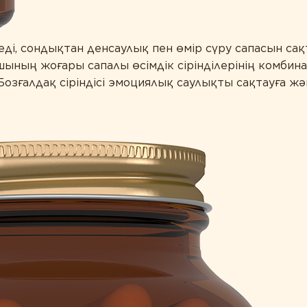
еді, сондықтан денсаулық пен өмір сүру сапасын сақ
ашының жоғары сапалы өсімдік сірінділерінің комби
 Бозғалдақ сіріндісі эмоциялық саулықты сақтауға ж