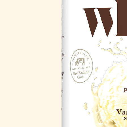
Диета және детокс
Спорт және ф
Дұрыс ас қорыту
Сұлулық
Ерлер денсаулығы