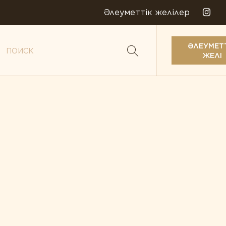
Әлеуметтік желілер
ӘЛЕУМЕТ
ЖЕЛІ
ералдар
мдіктер
биотиктер
менттер