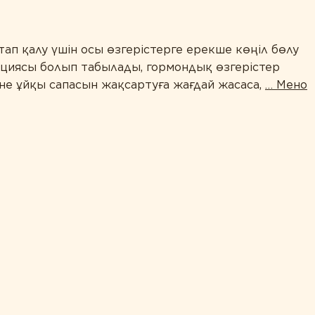
тап қалу үшін осы өзгерістерге ерекше көңіл бөлу
нациясы болып табылады, гормондық өзгерістер
әне ұйқы сапасын жақсартуға жағдай жасаса,
…
Мено