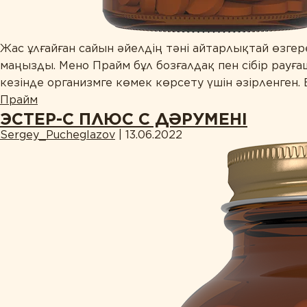
Жас ұлғайған сайын әйелдің тәні айтарлықтай өзгер
маңызды. Мено Прайм бұл бозғалдақ пен сібір рауғ
кезінде организмге көмек көрсету үшін әзірленген.
Прайм
ЭСТЕР-С ПЛЮС С ДӘРУМЕНІ
Sergey_Pucheglazov
|
13.06.2022