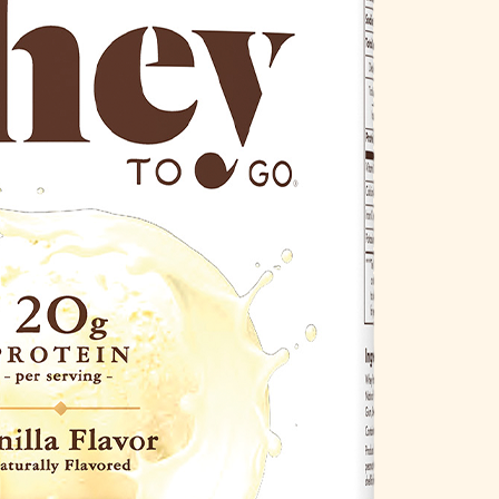
итнес