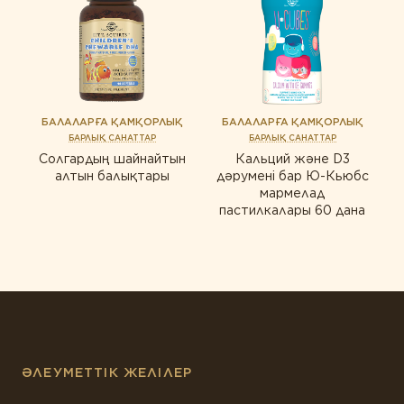
ӨНІМ ТҮРІ БОЙЫНША
Ерлер үшін
Ақуыздар мен амин қышқылдары
Дәрумендер
Ақуыздар мен амин қышқылдары
Кешендер
БАЛАЛАРҒА ҚАМҚОРЛЫҚ
БАЛАЛАРҒА ҚАМҚОРЛЫҚ
Дәрумендер
БАРЛЫҚ САНАТТАР
БАРЛЫҚ САНАТТАР
Коэнзим
Кешендер
Солгардың шайнайтын
Кальций және D3
алтын балықтары
дәрумені бар Ю-Кьюбс
Май қышқылдары
Коэнзим
мармелад
пастилкалары 60 дана
Минералдар
Май қышқылдары
Өсімдіктер
Минералдар
Өсімдіктер
Пробиотиктер
Пробиотиктер
Ферменттер
Ферменттер
ӘЛЕУМЕТТІК ЖЕЛІЛЕР