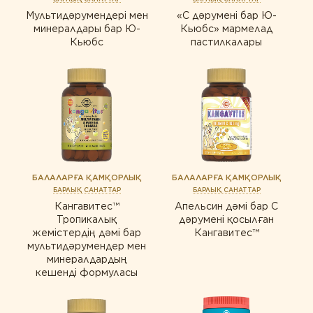
Дұрыс ас қорыту
САРАПТАМАЛЫҚ ҚОРЫТЫНДЫ
Диета және детокс
Мультидәрумендері мен
«С дәрумені бар Ю-
АЛТЫН СТАНДАРТ
Ерлер денсаулығы
минералдары бар Ю-
Кьюбс» мармелад
Дұрыс ас қорыту
Кьюбс
пастилкалары
МАҚАЛАЛАР
Жүрекке күтім жасау
КОНТАКТІЛЕР
Ерлер денсаулығы
Зейін қою және есте сақтау
Жүрекке күтім жасау
Иммунитет
Зейін қою және есте сақтау
Көру қабілетін қорғау
Күнделікті қолдау
Иммунитет
Сау микрофлора
Көру қабілетін қорғау
БАЛАЛАРҒА ҚАМҚОРЛЫҚ
БАЛАЛАРҒА ҚАМҚОРЛЫҚ
БАРЛЫҚ САНАТТАР
БАРЛЫҚ САНАТТАР
Спорт және фитнес
Күнделікті қолдау
Кангавитес™
Апельсин дәмі бар С
Сұлулық
Тропикалық
дәрумені қосылған
Сау микрофлора
жемістердің дәмі бар
Кангавитес™
мультидәрумендер мен
Спорт және фитнес
минералдардың
кешенді формуласы
Әйелдер үшін
Сұлулық
Балалар үшін