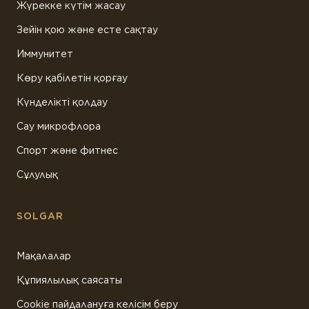
Жүрекке күтім жасау
Зейін қою және есте сақтау
Иммунитет
Көру қабілетін қорғау
Күнделікті қолдау
Сау микрофлора
Спорт және фитнес
Сұлулық
SOLGAR
Мақалалар
Құпиялылық саясаты
Cookie пайдалануға келісім беру