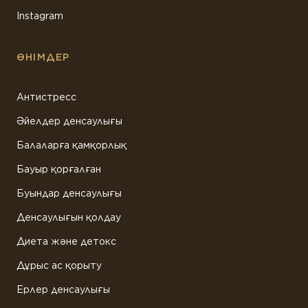
Instagram
ӨНІМДЕР
Антистресс
Әйелдер денсаулығы
Балаларға қамқорлық
Бауыр қорғалған
Буындар денсаулығы
Денсаулығын қолдау
Диета және детокс
Дұрыс ас қорыту
Ерлер денсаулығы