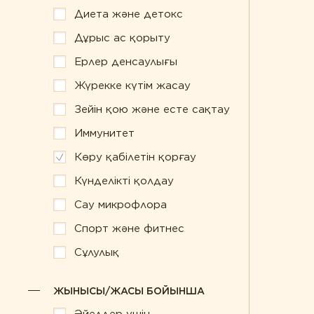
Диета және детокс
Спорт және ф
Диета және детокс
Дұрыс ас қорыту
Дұрыс ас қорыту
Сұлулық
Ерлер денсаулығы
Ерлер денсаулығы
Жүрекке күтім жасау
Зейін қою және есте сақтау
Иммунитет
Көру қабілетін қорғау
Күнделікті қолдау
Сау микрофлора
Спорт және фитнес
Сұлулық
ЖЫНЫСЫ/ЖАСЫ БОЙЫНША