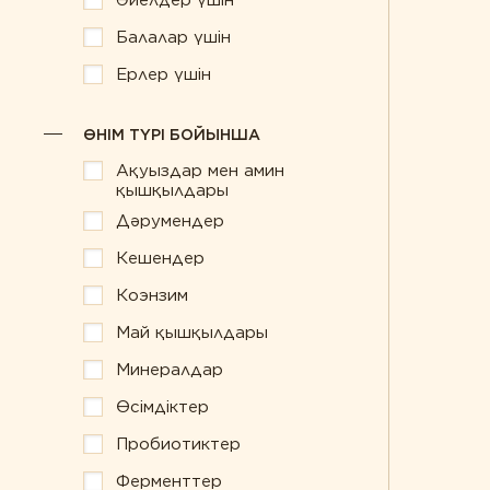
Әйелдер үшін
Балалар үшін
Ерлер үшін
ӨНІМ ТҮРІ БОЙЫНША
Ақуыздар мен амин
қышқылдары
Дәрумендер
Кешендер
Коэнзим
Май қышқылдары
Минералдар
Өсімдіктер
Пробиотиктер
Ферменттер