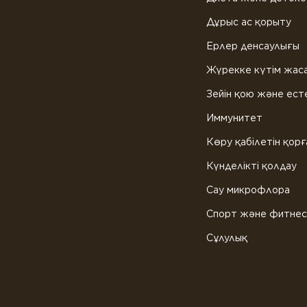
Дұрыс ас қорыту
Ерлер денсаулығы
Жүрекке күтім жас
Зейін қою және ест
Иммунитет
Көру қабілетін қорғ
Күнделікті қолдау
Сау микрофлора
Спорт және фитне
Сұлулық