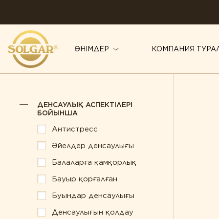
ӨНІМДЕР
КОМПАНИЯ ТУРА
ДЕНСАУЛЫҚ АСПЕКТІЛЕРІ БОЙЫНША
ДЕНСАУЛЫҚ АСПЕКТІЛЕРІ
Антистресс
БОЙЫНША
Жүрекке күтім
Антистресс
Әйелдер денсаулығы
Зейін қою жән
Әйелдер денсаулығы
Балаларға қамқорлық
Иммунитет
Балаларға қамқорлық
Бауыр қорғалған
Көру қабілетін
Бауыр қорғалған
Буындар денсаулығы
Күнделікті қо
Буындар денсаулығы
Денсаулығын қолдау
Сау микрофло
Денсаулығын қолдау