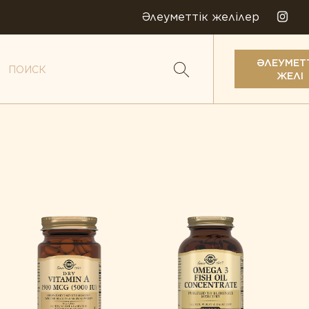
Әлеуметтік желілер
ӘЛЕУМЕТ
ЖЕЛІ
ералдар
мдіктер
биотиктер
менттер