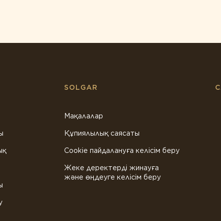
SOLGAR
С
Мақалалар
ы
Құпиялылық саясаты
ық
Cookie пайдалануға келісім беру
Жеке деректерді жинауға
және өңдеуге келісім беру
ы
у