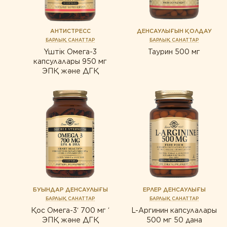
итнес
АНТИСТРЕСС
ДЕНСАУЛЫҒЫН ҚОЛДАУ
БАРЛЫҚ САНАТТАР
БАРЛЫҚ САНАТТАР
Үштік Омега-3
Таурин 500 мг
капсулалары 950 мг
ЭПҚ және ДГҚ
БУЫНДАР ДЕНСАУЛЫҒЫ
ЕРЛЕР ДЕНСАУЛЫҒЫ
БАРЛЫҚ САНАТТАР
БАРЛЫҚ САНАТТАР
Қос Омега-3′ 700 мг ‘
L-Аргинин капсулалары
ЭПҚ және ДГҚ
500 мг 50 дана