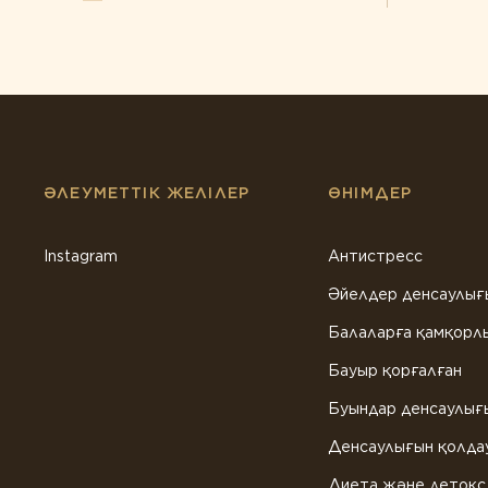
ӘЛЕУМЕТТІК ЖЕЛІЛЕР
ӨНІМДЕР
Instagram
Антистресс
Әйелдер денсаулығ
Балаларға қамқорл
Бауыр қорғалған
Буындар денсаулығ
Денсаулығын қолда
Диета және детокс