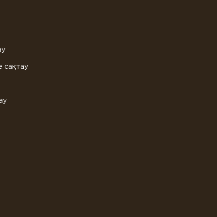
ау
е сақтау
ау
с