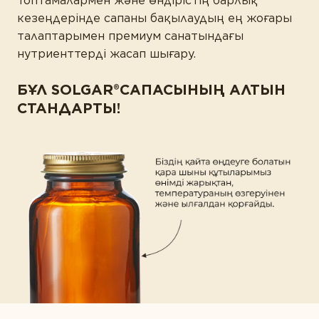
топтамалармен және өндірістің барлық
кезеңдерінде сапаны бақылаудың ең жоғары
талаптарымен премиум санатындағы
нутриенттерді жасап шығару.
БҰЛ SOLGAR®САПАСЫНЫҢ АЛТЫН
СТАНДАРТЫ!