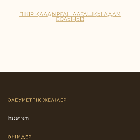
ПІКІР ҚАЛДЫРҒАН АЛҒАШҚЫ АДАМ
БОЛЫҢЫЗ
ӘЛЕУМЕТТІК ЖЕЛІЛЕР
Instagram
ӨНІМДЕР