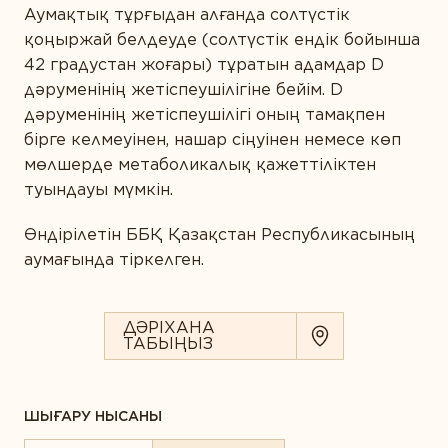
ӨНІМ ТҮРІ БОЙЫНША
Аумақтық тұрғыдан алғанда солтүстік
қоңыржай белдеуде (солтүстік ендік бойынша
Ақуыздар мен амин қышқылдары
42 градустан жоғары) тұратын адамдар D
СІЗДІҢ ҚАЛАҢЫЗ
Дәрумендер
дәруменінің жетіспеушілігіне бейім. D
дәруменінің жетіспеушілігі оның тамақпен
Кешендер
бірге келмеуінен, нашар сіңуінен немесе көп
Коэнзим
мөлшерде метаболикалық қажеттіліктен
E-MAIL *
туындауы мүмкін.
Май қышқылдары
Өндірілетін ББҚ Қазақстан Республикасының
Минералдар
аумағында тіркелген.
Өсімдіктер
Вы соглашаетесь с
Политикой
конфиденциальности
и даете согласие на
Пробиотиктер
сбор и обработку персональных данных.
ДӘРІХАНА
ТАБЫҢЫЗ
Ферменттер
ПІКІР ҚАЛДЫРУ
ШЫҒАРУ НЫСАНЫ