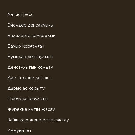
Антистресс
Әйелдер денсаулығы
Балаларға қамқорлық
Бауыр қорғалған
Буындар денсаулығы
Денсаулығын қолдау
Диета және детокс
Дұрыс ас қорыту
Ерлер денсаулығы
Жүрекке күтім жасау
Зейін қою және есте сақтау
Иммунитет