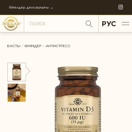
Әйелдер денсаулығы →
РУС
БАСТЫ
/
ӨНІМДЕР
/
АНТИСТРЕСС
ДЕНСАУЛЫҚ АСПЕКТІЛЕРІ БОЙЫНША
ЖАЛПЫ РЕЙТИНГ
Антистресс
Әйелдер денсаулығы
ПІКІР *
Балаларға қамқорлық
СОЛГАР ТАРИХЫ
Бауыр қорғалған
КОМПАНИЯНЫҢ ФИЛОСОФИЯСЫ
Буындар денсаулығы
КОМПАНИЯНЫҢ ЖАҢАЛЫҚТАРЫ
Денсаулығын қолдау
ӘЛЕМДІК ӨНДІРІС