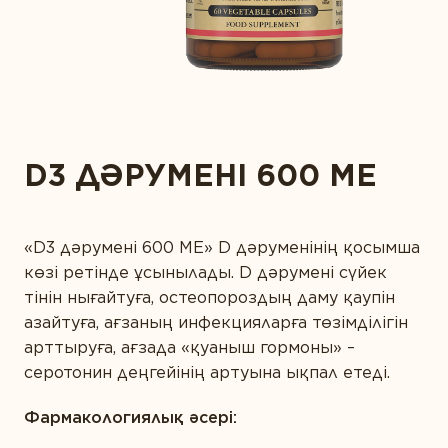
САРАПТАМАЛЫҚ ҚОРЫТЫНДЫ
Диета және детокс
АЛТЫН СТАНДАРТ
Дұрыс ас қорыту
СІЗ БҰЛ ӨНІМДІ ЖАҚЫН АДАМДАРЫҢЫЗҒА
МАҚАЛАЛАР
ҰСЫНАР МА ЕДІҢІЗ?
КОНТАКТІЛЕР
Ерлер денсаулығы
Жүрекке күтім жасау
D3 ДӘРУМЕНІ 600 ME
Зейін қою және есте сақтау
СІЗДІҢ ЖЫНЫСЫҢЫЗ
Иммунитет
«D3 дәрумені 600 ME» D дәруменінің қосымша
Көру қабілетін қорғау
көзі ретінде ұсынылады. D дәрумені сүйек
Күнделікті қолдау
тінін нығайтуға, остеопороздың даму қаупін
СІЗДІҢ ЖАСЫҢЫЗ
азайтуға, ағзаның инфекцияларға төзімділігін
Сау микрофлора
арттыруға, ағзада «қуаныш гормоны» –
Спорт және фитнес
серотонин деңгейінің артуына ықпал етеді.
Сұлулық
ӨЗІҢІЗДІ ТАНЫСТЫРЫҢЫЗ
Фармакологиялық әсері: