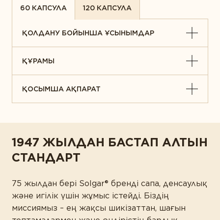
60 КАПСУЛА
120 КАПСУЛА
ҚОЛДАНУ БОЙЫНША ҰСЫНЫМДАР
ҚҰРАМЫ
ҚОСЫМША АҚПАРАТ
1947 ЖЫЛДАН БАСТАП АЛТЫН
СТАНДАРТ
75 жылдан бері Solgar® бренді сапа, денсаулық
және игілік үшін жұмыс істейді. Біздің
миссиямыз – ең жақсы шикізаттан, шағын