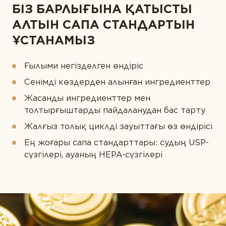
БІЗ БАРЛЫҒЫНА ҚАТЫСТЫ
АЛТЫН САПА СТАНДАРТЫН
ҰСТАНАМЫЗ
Ғылыми негізделген өндіріс
Сенімді көздерден алынған ингредиенттер
Жасанды ингредиенттер мен
толтырғыштарды пайдаланудан бас тарту
Жалғыз толық циклді зауыттағы өз өндірісі
Ең жоғары сапа стандарттары: судың USP-
сүзгілері, ауаның HEPA-сүзгілері