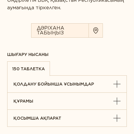
Өндірілетін ББҚ Қазақстан Республикасының
аумағында тіркелген.
ДӘРІХАНА
ТАБЫҢЫЗ
ШЫҒАРУ НЫСАНЫ
150 ТАБЛЕТКА
ҚОЛДАНУ БОЙЫНША ҰСЫНЫМДАР
ҚҰРАМЫ
ҚОСЫМША АҚПАРАТ