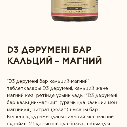
САРАПТАМАЛЫҚ ҚОРЫТЫНДЫ
Диета және детокс
АЛТЫН СТАНДАРТ
Дұрыс ас қорыту
СІЗ БҰЛ ӨНІМДІ ЖАҚЫН АДАМДАРЫҢЫЗҒА
МАҚАЛАЛАР
ҰСЫНАР МА ЕДІҢІЗ?
КОНТАКТІЛЕР
Ерлер денсаулығы
Жүрекке күтім жасау
D3 ДӘРУМЕНІ БАР
Зейін қою және есте сақтау
СІЗДІҢ ЖЫНЫСЫҢЫЗ
КАЛЬЦИЙ – МАГНИЙ
Иммунитет
Көру қабілетін қорғау
Күнделікті қолдау
“D3 дәрумені бар кальций-магний”
СІЗДІҢ ЖАСЫҢЫЗ
таблеткалары D3 дәрумені, кальций және
Сау микрофлора
магний көзі ретінде ұсынылады. “D3 дәрумені
бар кальций-магний” құрамында кальций мен
Спорт және фитнес
магнийдің цитрат (хелат) нысаны бар.
Сұлулық
Кешеннің құрамындағы кальций мен магний
ӨЗІҢІЗДІ ТАНЫСТЫРЫҢЫЗ
оңтайлы 2:1 қатынасында болып табылады.