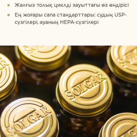
Жалғыз толық циклді зауыттағы өз өндірісі
Ең жоғары сапа стандарттары: судың USP-
сүзгілері, ауаның HEPA-сүзгілері