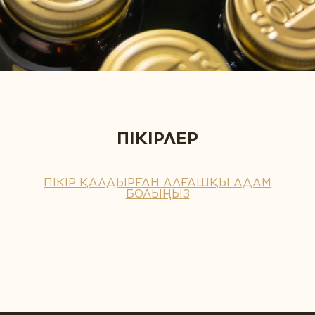
ПІКІРЛЕР
ПІКІР ҚАЛДЫРҒАН АЛҒАШҚЫ АДАМ
БОЛЫҢЫЗ