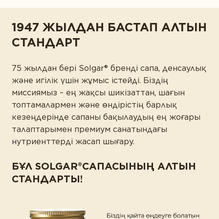
1947 ЖЫЛДАН БАСТАП АЛТЫН
СТАНДАРТ
75 жылдан бері Solgar® бренді сапа, денсаулық
және игілік үшін жұмыс істейді. Біздің
миссиямыз – ең жақсы шикізаттан, шағын
топтамалармен және өндірістің барлық
кезеңдерінде сапаны бақылаудың ең жоғары
талаптарымен премиум санатындағы
нутриенттерді жасап шығару.
БҰЛ SOLGAR®САПАСЫНЫҢ АЛТЫН
СТАНДАРТЫ!