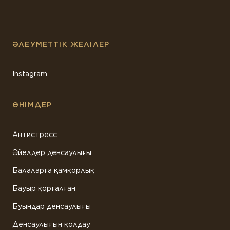
ӘЛЕУМЕТТІК ЖЕЛІЛЕР
Instagram
ӨНІМДЕР
Антистресс
Әйелдер денсаулығы
Балаларға қамқорлық
Бауыр қорғалған
Буындар денсаулығы
Денсаулығын қолдау