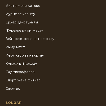
Диета және детокс
Дұрыс ас қорыту
Ерлер денсаулығы
Жүрекке күтім жасау
Зейін қою және есте сақтау
Иммунитет
Көру қабілетін қорғау
Күнделікті қолдау
Сау микрофлора
Спорт және фитнес
Сұлулық
SOLGAR