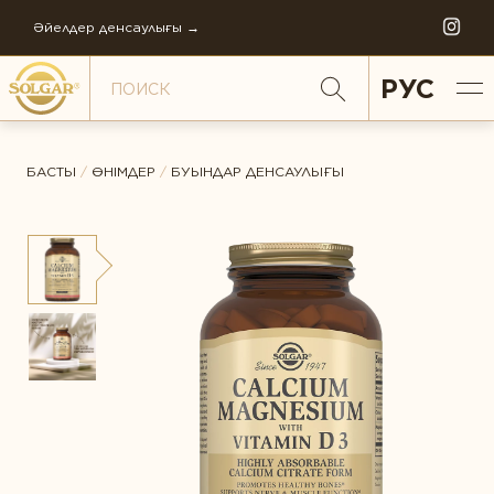
Әйелдер денсаулығы →
РУС
БАСТЫ
/
ӨНІМДЕР
/
БУЫНДАР ДЕНСАУЛЫҒЫ
ДЕНСАУЛЫҚ АСПЕКТІЛЕРІ БОЙЫНША
ЖАЛПЫ РЕЙТИНГ
Антистресс
Әйелдер денсаулығы
ПІКІР *
Балаларға қамқорлық
СОЛГАР ТАРИХЫ
Бауыр қорғалған
КОМПАНИЯНЫҢ ФИЛОСОФИЯСЫ
Буындар денсаулығы
КОМПАНИЯНЫҢ ЖАҢАЛЫҚТАРЫ
Денсаулығын қолдау
ӘЛЕМДІК ӨНДІРІС