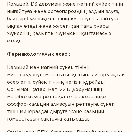
ӨНІМ ТҮРІ БОЙЫНША
Кальций, D3 дәрумені және магний сүйек тінін
нығайтуға және остеопороздың алдын алуға,
Ақуыздар мен амин қышқылдары
балтыр бұлшықеттерінің құрысуын азайтуға
СІЗДІҢ ҚАЛАҢЫЗ
Дәрумендер
ықпал етеді және жүрек-қан тамырлары
жүйесінің қалыпты жұмысын қамтамасыз
Кешендер
етеді.
Коэнзим
Фармакологиялық әсері:
E-MAIL *
Май қышқылдары
Кальций мен магний сүйек тінінің
Минералдар
минералдануы мен тығыздығына айтарлықтай
Өсімдіктер
әсер етіп, сүйек тінінің негізін құрайды.
Вы соглашаетесь с
Политикой
Сонымен қатар, магний D дәруменінің
конфиденциальности
и даете согласие на
Пробиотиктер
сбор и обработку персональных данных.
метаболизмін реттейді, ол өз кезегінде
Ферменттер
фосфор-кальций алмасуын реттеуге, сүйек
тінін минералдандыруға және кальций
гомеостазын сақтауға қатысады.
ПІКІР ҚАЛДЫРУ