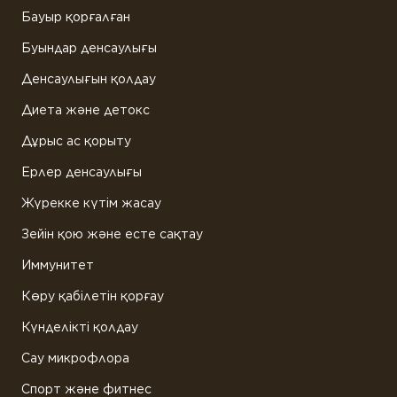
Бауыр қорғалған
Буындар денсаулығы
Денсаулығын қолдау
Диета және детокс
Дұрыс ас қорыту
Ерлер денсаулығы
Жүрекке күтім жасау
Зейін қою және есте сақтау
Иммунитет
Көру қабілетін қорғау
Күнделікті қолдау
Сау микрофлора
Спорт және фитнес