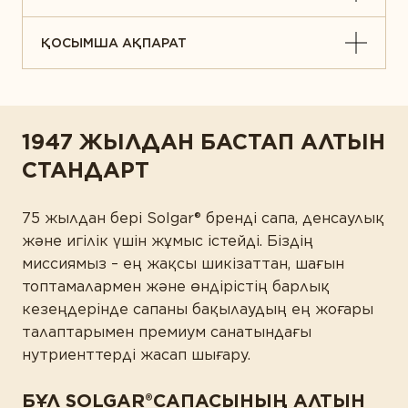
ҚОСЫМША АҚПАРАТ
1947 ЖЫЛДАН БАСТАП АЛТЫН
СТАНДАРТ
75 жылдан бері Solgar® бренді сапа, денсаулық
және игілік үшін жұмыс істейді. Біздің
миссиямыз – ең жақсы шикізаттан, шағын
топтамалармен және өндірістің барлық
кезеңдерінде сапаны бақылаудың ең жоғары
талаптарымен премиум санатындағы
нутриенттерді жасап шығару.
БҰЛ SOLGAR®САПАСЫНЫҢ АЛТЫН