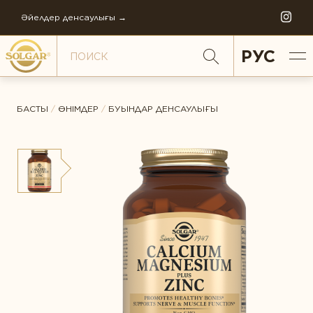
Әйелдер денсаулығы →
РУС
БАСТЫ
/
ӨНІМДЕР
/
БУЫНДАР ДЕНСАУЛЫҒЫ
ДЕНСАУЛЫҚ АСПЕКТІЛЕРІ БОЙЫНША
ЖАЛПЫ РЕЙТИНГ
Антистресс
Әйелдер денсаулығы
ПІКІР *
Балаларға қамқорлық
СОЛГАР ТАРИХЫ
Бауыр қорғалған
КОМПАНИЯНЫҢ ФИЛОСОФИЯСЫ
Буындар денсаулығы
КОМПАНИЯНЫҢ ЖАҢАЛЫҚТАРЫ
Денсаулығын қолдау
ӘЛЕМДІК ӨНДІРІС