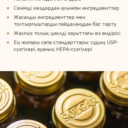
Сенімді көздерден алынған ингредиенттер
Жасанды ингредиенттер мен
толтырғыштарды пайдаланудан бас тарту
Жалғыз толық циклді зауыттағы өз өндірісі
Ең жоғары сапа стандарттары: судың USP-
сүзгілері, ауаның HEPA-сүзгілері