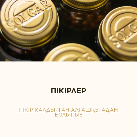
ПІКІРЛЕР
ПІКІР ҚАЛДЫРҒАН АЛҒАШҚЫ АДАМ
БОЛЫҢЫЗ