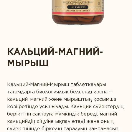
САРАПТАМАЛЫҚ ҚОРЫТЫНДЫ
Диета және детокс
АЛТЫН СТАНДАРТ
Дұрыс ас қорыту
СІЗ БҰЛ ӨНІМДІ ЖАҚЫН АДАМДАРЫҢЫЗҒА
МАҚАЛАЛАР
ҰСЫНАР МА ЕДІҢІЗ?
КОНТАКТІЛЕР
Ерлер денсаулығы
Жүрекке күтім жасау
КАЛЬЦИЙ-МАГНИЙ-
Зейін қою және есте сақтау
СІЗДІҢ ЖЫНЫСЫҢЫЗ
МЫРЫШ
Иммунитет
Көру қабілетін қорғау
Күнделікті қолдау
Кальций-Магний-Мырыш таблеткалары
СІЗДІҢ ЖАСЫҢЫЗ
тағамдарға биологиялық белсенді қоспа –
Сау микрофлора
кальций, магний және мырыштың қосымша
көзі ретінде ұсынылады. Кальций сүйектердің
Спорт және фитнес
беріктігін сақтауға мүмкіндік береді, магний
Сұлулық
кальцийдің сіңуіне ықпал етеді және оның
ӨЗІҢІЗДІ ТАНЫСТЫРЫҢЫЗ
сүйек тінінде біркелкі таралуын қамтамасыз