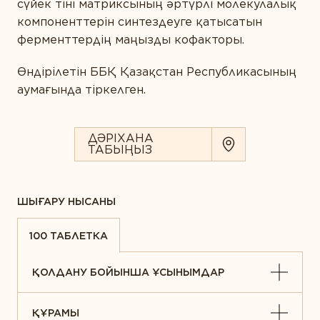
сүйек тіні матриксының әртүрлі молекулалық
компоненттерін синтездеуге қатысатын
ферменттердің маңызды кофакторы.
Өндірілетін ББҚ Қазақстан Республикасының
аумағында тіркелген.
ДӘРІХАНА
ТАБЫҢЫЗ
ШЫҒАРУ НЫСАНЫ
100 ТАБЛЕТКА
ҚОЛДАНУ БОЙЫНША ҰСЫНЫМДАР
ҚҰРАМЫ