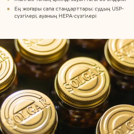
Ең жоғары сапа стандарттары: судың USP-
сүзгілері, ауаның HEPA-сүзгілері