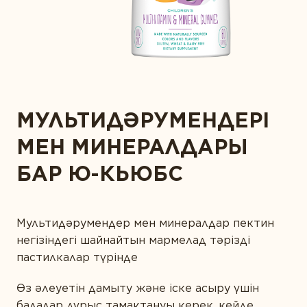
САРАПТАМАЛЫҚ ҚОРЫТЫНДЫ
Диета және детокс
АЛТЫН СТАНДАРТ
Дұрыс ас қорыту
МАҚАЛАЛАР
КОНТАКТІЛЕР
Ерлер денсаулығы
Жүрекке күтім жасау
СІЗ БҰЛ ӨНІМДІ ЖАҚЫН АДАМДАРЫҢЫЗҒА
МУЛЬТИДӘРУМЕНДЕРІ
ҰСЫНАР МА ЕДІҢІЗ?
Зейін қою және есте сақтау
МЕН МИНЕРАЛДАРЫ
Иммунитет
БАР Ю-КЬЮБС
Көру қабілетін қорғау
СІЗДІҢ ЖЫНЫСЫҢЫЗ
Күнделікті қолдау
Сау микрофлора
Мультидәрумендер мен минералдар пектин
негізіндегі шайнайтын мармелад тәрізді
Спорт және фитнес
пастилкалар түрінде
СІЗДІҢ ЖАСЫҢЫЗ
Сұлулық
Өз әлеуетін дамыту және іске асыру үшін
балалар дұрыс тамақтануы керек, кейде