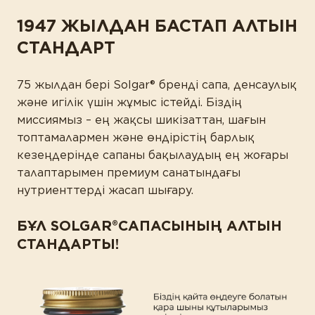
1947 ЖЫЛДАН БАСТАП АЛТЫН
СТАНДАРТ
75 жылдан бері Solgar® бренді сапа, денсаулық
және игілік үшін жұмыс істейді. Біздің
миссиямыз – ең жақсы шикізаттан, шағын
топтамалармен және өндірістің барлық
кезеңдерінде сапаны бақылаудың ең жоғары
талаптарымен премиум санатындағы
нутриенттерді жасап шығару.
БҰЛ SOLGAR®САПАСЫНЫҢ АЛТЫН
СТАНДАРТЫ!