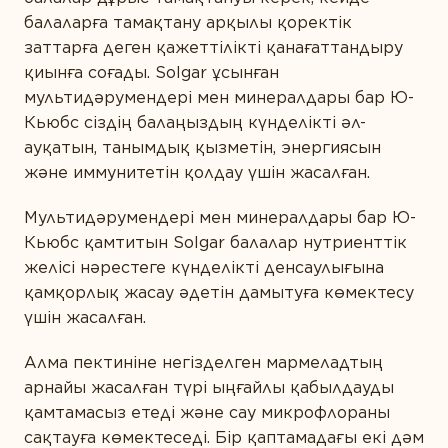
ӨНІМ ТҮРІ БОЙЫНША
балаларға тамақтану арқылы қоректік
Ақуыздар мен амин қышқылдары
заттарға деген қажеттілікті қанағаттандыру
ӨЗІҢІЗДІ ТАНЫСТЫРЫҢЫЗ
қиынға соғады. Solgar ұсынған
Дәрумендер
мультидәрумендері мен минералдары бар Ю-
Кешендер
Кьюбс сіздің балаңыздың күнделікті әл-
ауқатын, танымдық қызметін, энергиясын
Коэнзим
СІЗДІҢ ҚАЛАҢЫЗ
және иммунитетін қолдау үшін жасалған.
Май қышқылдары
Мультидәрумендері мен минералдары бар Ю-
Минералдар
Кьюбс қамтитын Solgar балалар нутриенттік
желісі нәрестеге күнделікті денсаулығына
Өсімдіктер
E-MAIL *
қамқорлық жасау әдетін дамытуға көмектесу
Пробиотиктер
үшін жасалған.
Ферменттер
Алма пектиніне негізделген мармеладтың
Вы соглашаетесь с
Политикой
арнайы жасалған түрі ыңғайлы қабылдауды
конфиденциальности
и даете согласие на
сбор и обработку персональных данных.
қамтамасыз етеді және сау микрофлораны
сақтауға көмектеседі. Бір қаптамадағы екі дәм