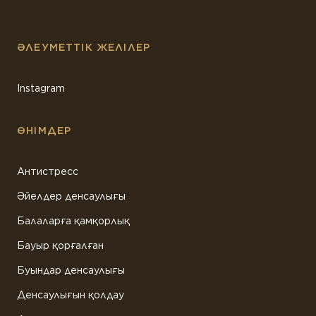
ӘЛЕУМЕТТІК ЖЕЛІЛЕР
Instagram
ӨНІМДЕР
Антистресс
Әйелдер денсаулығы
Балаларға қамқорлық
Бауыр қорғалған
Буындар денсаулығы
Денсаулығын қолдау