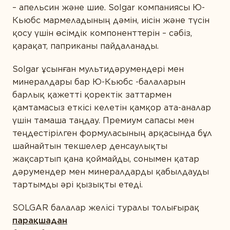
– апельсин және шие. Solgar компаниясы Ю-
Кьюбс мармеладының дәмін, иісін және түсін
ПІКІР ҚАЛДЫРУ
қосу үшін өсімдік компоненттерін – сәбіз,
қарақат, паприканы пайдаланады.
Solgar ұсынған мультидәрумендері мен
минералдары бар Ю-Кьюбс -балаларын
барлық қажетті қоректік заттармен
қамтамасыз еткісі келетін қамқор ата-аналар
үшін тамаша таңдау. Премиум сапасы мен
теңдестірілген формуласының арқасында бұл
шайнайтын текшелер денсаулықты
жақсартып қана қоймайды, сонымен қатар
дәрумендер мен минералдарды қабылдауды
тартымды әрі қызықты етеді.
SOLGAR балалар желісі туралы толығырақ
парақшадан