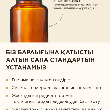
БІЗ БАРЛЫҒЫНА ҚАТЫСТЫ
АЛТЫН САПА СТАНДАРТЫН
ҰСТАНАМЫЗ
Ғылыми негізделген өндіріс
Сенімді көздерден алынған ингредиенттер
Жасанды ингредиенттер мен
толтырғыштарды пайдаланудан бас тарту
Жалғыз толық циклді зауыттағы өз өндірісі