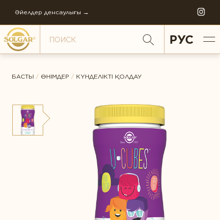
Әйелдер денсаулығы →
РУС
БАСТЫ
/
ӨНІМДЕР
/
КҮНДЕЛІКТІ ҚОЛДАУ
ДЕНСАУЛЫҚ АСПЕКТІЛЕРІ БОЙЫНША
Антистресс
Әйелдер денсаулығы
ЖАЛПЫ РЕЙТИНГ
Балаларға қамқорлық
СОЛГАР ТАРИХЫ
Бауыр қорғалған
КОМПАНИЯНЫҢ ФИЛОСОФИЯСЫ
Буындар денсаулығы
ПІКІР *
КОМПАНИЯНЫҢ ЖАҢАЛЫҚТАРЫ
Денсаулығын қолдау
ӘЛЕМДІК ӨНДІРІС