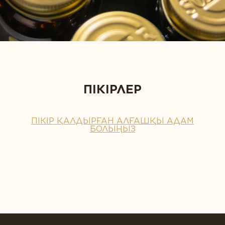
ПІКІРЛЕР
ПІКІР ҚАЛДЫРҒАН АЛҒАШҚЫ АДАМ
БОЛЫҢЫЗ