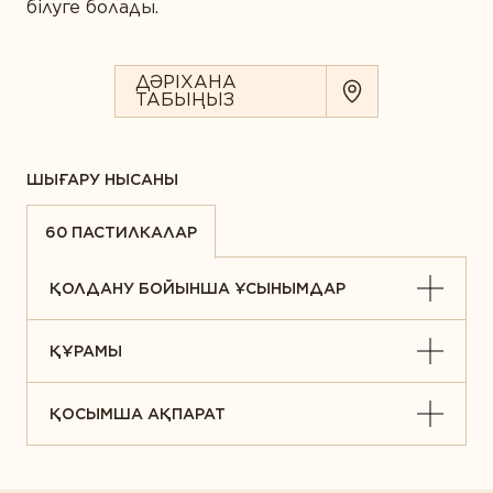
білуге болады.
ДӘРІХАНА
ТАБЫҢЫЗ
ШЫҒАРУ НЫСАНЫ
60 ПАСТИЛКАЛАР
ҚОЛДАНУ БОЙЫНША ҰСЫНЫМДАР
ҚҰРАМЫ
ҚОСЫМША АҚПАРАТ