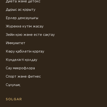
Диета және детокс
Дұрыс ас қорыту
Ерлер денсаулығы
Жүрекке күтім жасау
Зейін қою және есте сақтау
Иммунитет
Көру қабілетін қорғау
Күнделікті қолдау
Сау микрофлора
Спорт және фитнес
Сұлулық
SOLGAR