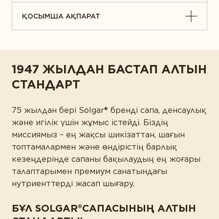
ҚОСЫМША АҚПАРАТ
1947 ЖЫЛДАН БАСТАП АЛТЫН
СТАНДАРТ
75 жылдан бері Solgar® бренді сапа, денсаулық
және игілік үшін жұмыс істейді. Біздің
миссиямыз – ең жақсы шикізаттан, шағын
топтамалармен және өндірістің барлық
кезеңдерінде сапаны бақылаудың ең жоғары
талаптарымен премиум санатындағы
нутриенттерді жасап шығару.
БҰЛ SOLGAR®САПАСЫНЫҢ АЛТЫН