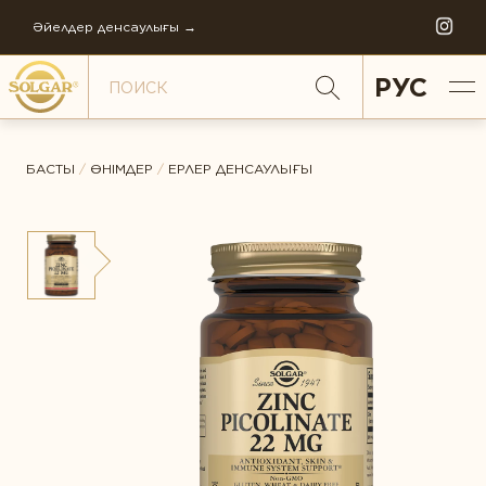
Әйелдер денсаулығы →
РУС
БАСТЫ
/
ӨНІМДЕР
/
ЕРЛЕР ДЕНСАУЛЫҒЫ
ДЕНСАУЛЫҚ АСПЕКТІЛЕРІ БОЙЫНША
ЖАЛПЫ РЕЙТИНГ
Антистресс
Әйелдер денсаулығы
ПІКІР *
Балаларға қамқорлық
СОЛГАР ТАРИХЫ
Бауыр қорғалған
КОМПАНИЯНЫҢ ФИЛОСОФИЯСЫ
Буындар денсаулығы
КОМПАНИЯНЫҢ ЖАҢАЛЫҚТАРЫ
Денсаулығын қолдау
ӘЛЕМДІК ӨНДІРІС