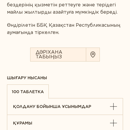
бездерінің қызметін реттеуге және терідегі
майлы жылтырды азайтуға мүмкіндік береді.
Өндірілетін ББҚ Қазақстан Республикасының
аумағында тіркелген.
ДӘРІХАНА
ТАБЫҢЫЗ
ШЫҒАРУ НЫСАНЫ
100 ТАБЛЕТКА
ҚОЛДАНУ БОЙЫНША ҰСЫНЫМДАР
ҚҰРАМЫ