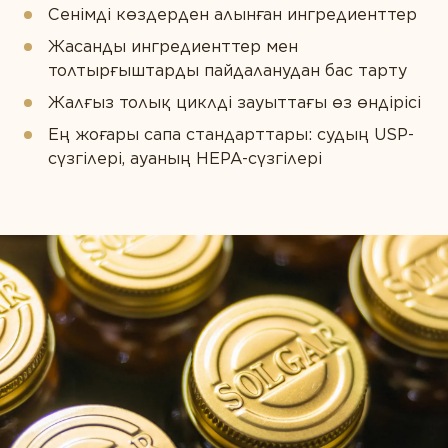
Сенімді көздерден алынған ингредиенттер
Жасанды ингредиенттер мен
толтырғыштарды пайдаланудан бас тарту
Жалғыз толық циклді зауыттағы өз өндірісі
Ең жоғары сапа стандарттары: судың USP-
сүзгілері, ауаның HEPA-сүзгілері