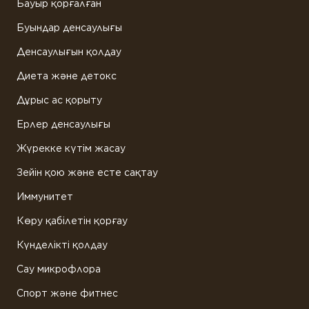
Бауыр қорғалған
Буындар денсаулығы
Денсаулығын қолдау
Диета және детокс
Дұрыс ас қорыту
Ерлер денсаулығы
Жүрекке күтім жасау
Зейін қою және есте сақтау
Иммунитет
Көру қабілетін қорғау
Күнделікті қолдау
Сау микрофлора
Спорт және фитнес