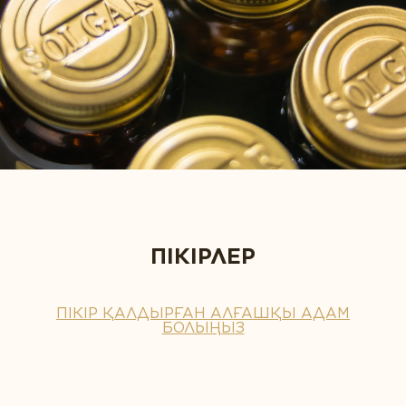
ПІКІРЛЕР
ПІКІР ҚАЛДЫРҒАН АЛҒАШҚЫ АДАМ
БОЛЫҢЫЗ