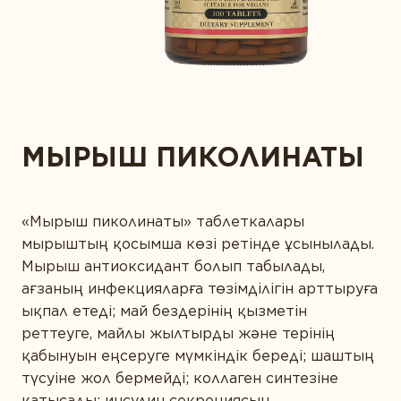
САРАПТАМАЛЫҚ ҚОРЫТЫНДЫ
Диета және детокс
АЛТЫН СТАНДАРТ
Дұрыс ас қорыту
СІЗ БҰЛ ӨНІМДІ ЖАҚЫН АДАМДАРЫҢЫЗҒА
МАҚАЛАЛАР
ҰСЫНАР МА ЕДІҢІЗ?
КОНТАКТІЛЕР
Ерлер денсаулығы
Жүрекке күтім жасау
МЫРЫШ ПИКОЛИНАТЫ
Зейін қою және есте сақтау
СІЗДІҢ ЖЫНЫСЫҢЫЗ
Иммунитет
«Мырыш пиколинаты» таблеткалары
Көру қабілетін қорғау
мырыштың қосымша көзі ретінде ұсынылады.
Күнделікті қолдау
Мырыш антиоксидант болып табылады,
СІЗДІҢ ЖАСЫҢЫЗ
ағзаның инфекцияларға төзімділігін арттыруға
Сау микрофлора
ықпал етеді; май бездерінің қызметін
Спорт және фитнес
реттеуге, майлы жылтырды және терінің
қабынуын еңсеруге мүмкіндік береді; шаштың
Сұлулық
ӨЗІҢІЗДІ ТАНЫСТЫРЫҢЫЗ
түсуіне жол бермейді; коллаген синтезіне
қатысады; инсулин секрециясын