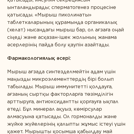
ӨНІМ ТҮРІ БОЙЫНША
ынталандырады; сперматогенез процесіне
Ақуыздар мен амин қышқылдары
қатысады. «Мырыш пиколинаты»
таблеткаларының құрамында органикалық
СІЗДІҢ ҚАЛАҢЫЗ
Дәрумендер
(хелат) нысандағы мырыш бар, ол ағзаға оңай
Кешендер
сіңеді және асқазан-ішек жолының жанама
әсерлерінің пайда болу қаупін азайтады.
Коэнзим
E-MAIL *
Фармакологиялық әсері:
Май қышқылдары
Минералдар
Мырыш ағзада синтезделмейтін адам үшін
маңызды микроэлементтердің бірі болып
Өсімдіктер
Вы соглашаетесь с
Политикой
табылады. Мырыш иммунитетті қолдауға,
конфиденциальности
и даете согласие на
Пробиотиктер
ағзаның сыртқы факторларға төзімділігін
сбор и обработку персональных данных.
арттыруға, антиоксидантты қорғауға ықпал
Ферменттер
етеді. Бұл минерал ақуыз, көмірсулар
алмасуына қатысады. Ол гормоналды және
ПІКІР ҚАЛДЫРУ
жүйке жүйелерінің қалыпты жұмыс істеуі үшін
қажет. Мырышты қосымша қабылдау май