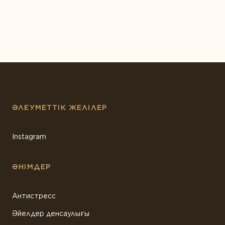
ӨНІМ ТҮРІ БОЙЫНША
Ақуыздар мен амин қышқылдары
Дәрумендер
Кешендер
Коэнзим
Май қышқылдары
ӘЛЕУМЕТТІК ЖЕЛІЛЕР
Минералдар
Instagram
Өсімдіктер
Пробиотиктер
ӨНІМДЕР
Ферменттер
Антистресс
Әйелдер денсаулығы