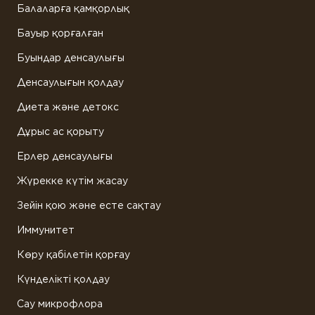
Балаларға қамқорлық
Бауыр қорғалған
Буындар денсаулығы
Денсаулығын қолдау
Диета және детокс
Дұрыс ас қорыту
Ерлер денсаулығы
Жүрекке күтім жасау
Зейін қою және есте сақтау
Иммунитет
Көру қабілетін қорғау
Күнделікті қолдау
Сау микрофлора