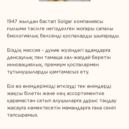
САРАПТАМАЛЫҚ ҚОРЫТЫНДЫ
Диета және детокс
АЛТЫН СТАНДАРТ
Дұрыс ас қорыту
МАҚАЛАЛАР
1947 жылдан бастап Solgar компаниясы
КОНТАКТІЛЕР
Ерлер денсаулығы
ғылыми тәсілге негізделген жоғары сапалы
биологиялық белсенді қоспаларды шығарады.
Жүрекке күтім жасау
Зейін қою және есте сақтау
Біздің миссия – дүние жүзіндегі адамдарға
денсаулық пен тамаша хал-жағдай беретін
Иммунитет
инновациялық, премиум қоспалармен
Көру қабілетін қорғау
тұтынушыларды қамтамасыз ету.
Күнделікті қолдау
Біз өз өнімдерімізді өткізуді тек өнімдерді
жақсы білетін және кең ассортиментке
Сау микрофлора
қарамастан сатып алушыларға дұрыс таңдау
Спорт және фитнес
жасауға көмектесетін мамандарға ғана сеніп
тапсырамыз.
Сұлулық