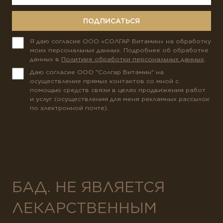
ПОДПИСАТЬСЯ
Я даю согласие ООО «СОЛГАР Витамин» на обработку
моих персональных данных. Подробнее об обработке
данных в
Политике обработки персональных данных
.
Даю согласие ООО "Солгар Витамин" на
осуществление прямых контактов со мной с
помощью средств связи в целях продвижения работ
и услуг (осуществления для меня рекламных рассылок
по электронной почте).
БАД. НЕ ЯВЛЯЕТСЯ
ЛЕКАРСТВЕННЫМ