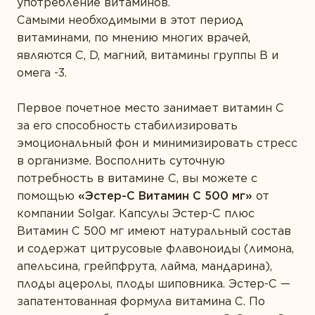
употребление витаминов.
ТИПЫ ПРОДУКТА
Самыми необходимыми в этот период
Белки и аминокислоты
витаминами, по мнению многих врачей,
являются C, D, магний, витамины группы В и
Витамины
омега -3.
Жирные кислоты
Первое почетное место занимает витамин C
Комплексы
за его способность стабилизировать
Коэнзим
эмоциональный фон и минимизировать стресс
в организме. Восполнить суточную
Минералы
потребность в витамине С, вы можете с
Пробиотики
помощью
«Эстер-С Витамин С 500 мг»
от
компании Solgar. Капсулы Эстер-С плюс
Растения
Витамин С 500 мг имеют натуральный состав
Ферменты
и содержат цитрусовые флавоноиды (лимона,
апельсина, грейпфрута, лайма, мандарина),
плоды ацеролы, плоды шиповника. Эстер-С —
запатентованная формула витамина С. По