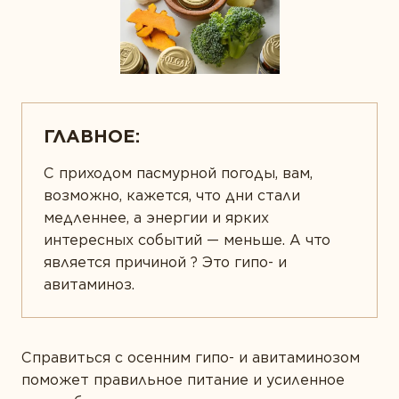
НОВОСТИ КОМПАНИИ
Забота о сердце
ЗОЛОТОЙ СТАНДАРТ
Защита зрения
МНЕНИЕ ЭКСПЕРТА
КОНТАКТЫ
Здоровая микрофлора
СТАТЬИ
Здоровье суставов
ГЛАВНОЕ:
Иммунитет
С приходом пасмурной погоды, вам,
Красота
возможно, кажется, что дни стали
медленнее, а энергии и ярких
Мужское здоровье
интересных событий — меньше. А что
Печень под защитой
является причиной ? Это гипо- и
авитаминоз.
Поддержка здоровья ЖКТ
Правильное пищеварение
Спорт и фитнес
Справиться с осенним гипо- и авитаминозом
поможет правильное питание и усиленное