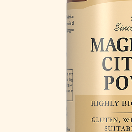
Забота о сердце
Правильное п
Защита зрения
Спорт и фитне
Здоровая микрофлора