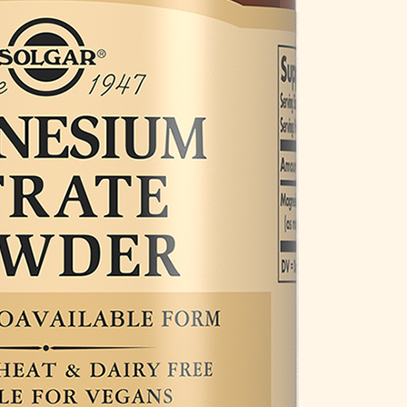
ищеварение
с