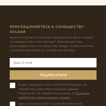
ПРИСОЕДИНЯЙТЕСЬ К СООБЩЕСТВУ
SOLGAR
Хотите получать полезные материалы и быть в курсе
последних новостей бренда? Приглашаем вас
присоединиться к сообществу Solgar, чтобы получать
полезные рассылки от экспертов бренда:
ПОДПИСАТЬСЯ
Я даю согласие ООО «СОЛГАР Витамин» на
обработку моих персональных данных.
Подробнее об обработке данных в
Политике
обработки персональных данных
.
Даю согласие ООО "Солгар Витамин" на