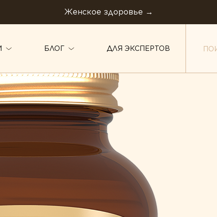
Женское здоровье →
ОК
И
БЛОГ
ДЛЯ ЭКСПЕРТОВ
ТИПЫ ПРОДУКТА
Белки и аминокислоты
авов
Минералы
Витамины
Пробиотики
Жирные кислоты
Растения
Комплексы
овье
Ферменты
Коэнзим
щитой
оровья ЖКТ