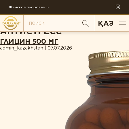
Женское здоровье →
ПО НАПРАВЛЕНИЯМ:
ҚАЗ
АНТИСТРЕСС
ГЛИЦИН 500 МГ
admin_kazakhstan
|
07.07.2026
ПО НАПРАВЛЕНИЯМ
Антистресс
Внимание и память
Диета и детокс
ИСТОРИЯ СОЛГАР
Для детей
ФИЛОСОФИЯ КОМПАНИИ
Ежедневная поддержка
FAQ
Женское здоровье
МИРОВОЕ ПРОИЗВОДСТВО