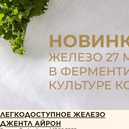
ТИПЫ ПРОДУКТА
Белки и аминокислоты
Витамины
Жирные кислоты
Комплексы
Коэнзим
Минералы
Пробиотики
Растения
Ферменты
ЛЕГКОДОСТУПНОЕ ЖЕЛЕЗО
ДЖЕНТЛ АЙРОН