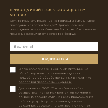
ПРИСОЕДИНЯЙТЕСЬ К СООБЩЕСТВУ
SOLGAR
Хотите получать полезные материалы и быть в курсе
последних новостей бренда? Приглашаем вас
присоединиться к сообществу Solgar, чтобы получать
полезные рассылки от экспертов бренда:
ПОДПИСАТЬСЯ
Я даю согласие ООО «СОЛГАР Витамин» на
обработку моих персональных данных.
Подробнее об обработке данных в
Политике
обработки персональных данных
.
Даю согласие ООО "Солгар Витамин" на
осуществление прямых контактов со мной с
помощью средств связи в целях продвижения
работ и услуг (осуществления для меня
рекламных рассылок по электронной почте).