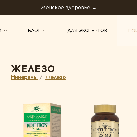
Женское здоровье →
И
БЛОГ
ДЛЯ ЭКСПЕРТОВ
ТИПЫ ПРОДУКТА
ЖЕЛЕЗО
Белки и аминокислоты
авов
Минералы
Минералы
Железо
/
Витамины
Пробиотики
Жирные кислоты
Растения
Комплексы
овье
Ферменты
Коэнзим
щитой
оровья ЖКТ