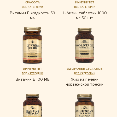
Защита зрения
КРАСОТА
ИММУНИТЕТ
НОВОСТИ КОМПАНИИ
Забота о сердце
ВСЕ КАТЕГОРИИ
ВСЕ КАТЕГОРИИ
ЗОЛОТОЙ СТАНДАРТ
Здоровая микрофлора
Витамин Е жидкость 59
L-Лизин таблетки 1000
Защита зрения
МНЕНИЕ ЭКСПЕРТА
мл
мг 50 шт
Здоровье суставов
КОНТАКТЫ
Здоровая микрофлора
Иммунитет
СТАТЬИ
Здоровье суставов
Красота
Иммунитет
Мужское здоровье
Печень под защитой
Красота
Поддержка здоровья ЖКТ
Мужское здоровье
ИММУНИТЕТ
ЗДОРОВЬЕ СУСТАВОВ
Правильное пищеварение
ВСЕ КАТЕГОРИИ
ВСЕ КАТЕГОРИИ
Печень под защитой
Витамин Е 100 МЕ
Жир из печени
Спорт и фитнес
норвежской трески
Поддержка здоровья ЖКТ
Правильное пищеварение
Для детей
Спорт и фитнес
Для женщин