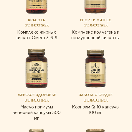
ТИПЫ ПРОДУКТА
Для мужчин
Белки и аминокислоты
КРАСОТА
СПОРТ И ФИТНЕС
Витамины
ВСЕ КАТЕГОРИИ
ВСЕ КАТЕГОРИИ
Белки и аминокислоты
Комплекс жирных
Комплекс коллагена и
Жирные кислоты
кислот Омега 3-6-9
гиалуроновой кислоты
Витамины
Комплексы
Жирные кислоты
Коэнзим
Комплексы
Минералы
Коэнзим
Пробиотики
Минералы
Пробиотики
Растения
ЖЕНСКОЕ ЗДОРОВЬЕ
ЗАБОТА О СЕРДЦЕ
ВСЕ КАТЕГОРИИ
ВСЕ КАТЕГОРИИ
Растения
Ферменты
Масло примулы
Коэнзим Q-10 капсулы
Ферменты
вечерней капсулы 500
100 мг
мг